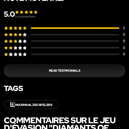
5.0
1
commentaire
1
0
0
0
0
READ TESTIMONIALS
TAGS
6️⃣
MAXIMAAL ZES SPELERS
COMMENTAIRES SUR LE JEU
D'ÉVASION "DIAMANTS OF