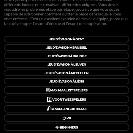
différents indices et en résolvant différentes énigmes. Vous devez
résoudre les problèmes étape par étape jusqu'à ce que vous soyez
capable de solutionner comment quitter la pièce dans laquelle vous
étiez enfermé. C'est un excellent exercice de travail d'équipe, parce qu'il
faut développer l'esprit d'équipe et l'esprit de coopération.
JEU D'ÉVASION À GENT
JEU D'ÉVASION À BRUSSEL
JEU D'ÉVASION À BRUGGE
JEU D'ÉVASION À LEUVEN
JEU D'ÉVASION À MECHELEN
JEU D'ÉVASION À LIÈGE
🔟
MAXIMAAL DIT SPELERS
2️⃣
VOOR TWEE SPELERS
🔓
GEVANGENISUITBRAAK
🥽
VR
🌱
BEGINNERS