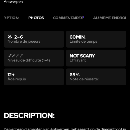
Antwerpen
CRIPTION:
PHOTOS
COMMENTAIRES
AU MÊME ENDROIT
1
6
2 – 6
60 MIN.
Limite de temps
Nombre de joueurs
NOT SCARY
Effrayant
Niveau de difficulté (1-4)
12+
65 %
Âge requis
Note de réussite:
DESCRIPTION:
De verloren diamanten van Antwerpen, gebaseerd op de diamantroof in