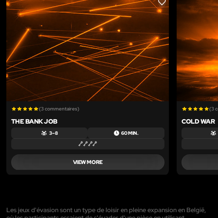
LIKE
(3 commentaires)
(3 
THE BANK JOB
COLD WAR
3 – 8
60 MIN.
VIEW MORE
Les jeux d'évasion sont un type de loisir en pleine expansion en België,
où les participants essaient de s'évader d'une pièce en utilisant