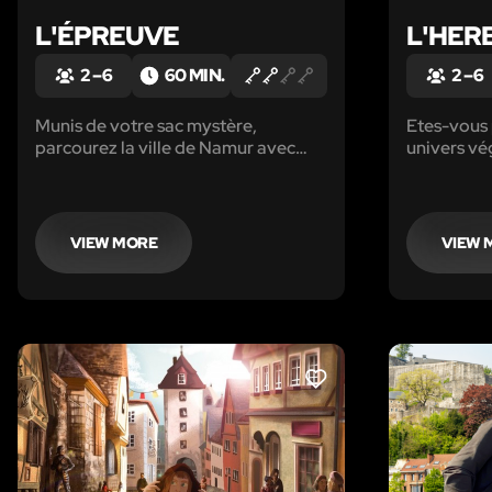
L'ÉPREUVE
L'HER
2 – 6
60 MIN.
2 – 6
Munis de votre sac mystère,
Etes-vous 
parcourez la ville de Namur avec
univers vég
votre équipe, entre amis, en famille,
en team-building et résolvez les
énigmes pour compléter votre
mission.
VIEW MORE
VIEW 
LIKE