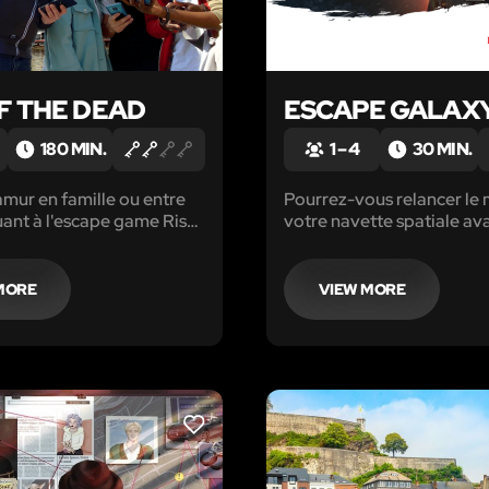
OF THE DEAD
ESCAPE GALAXY
180 MIN.
1 – 4
30 MIN.
mur en famille ou entre
Pourrez-vous relancer le
uant à l'escape game Rise
votre navette spatiale ava
d sur le thème Zombies
soit inexorablement attiré
n smartphone.
soleil ?
MORE
VIEW MORE
LIKE