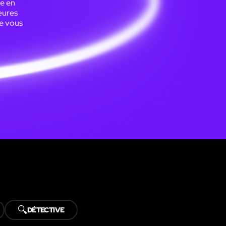
e en
eures
ue vous
🔍
DÉTECTIVE