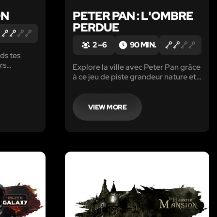
ON
PETER PAN : L'OMBRE
PERDUE
2 – 6
90 MIN.
nds tes
rs
Explore la ville avec Peter Pan grâce
e survivre
à ce jeu de piste grandeur nature et
résous les énigmes pour sauver les
Enfants Perdus !
VIEW MORE
LIKE
LIKE