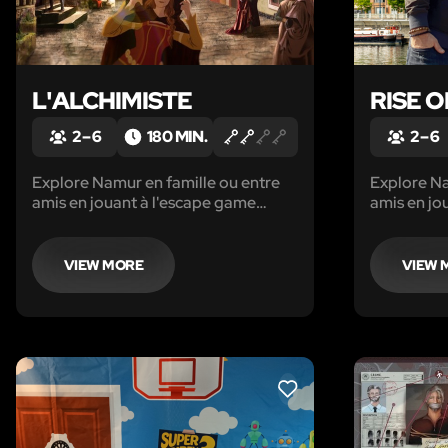
L'ALCHIMISTE
RISE 
2 – 6
180 MIN.
2 – 6
Explore Namur en famille ou entre
Explore Na
amis en jouant à l'escape game
amis en jo
"L'Alchimiste" sur le thème Fantasy
of the Dea
grâce à ton smartphone.
grâce à to
VIEW MORE
VIEW 
LIKE