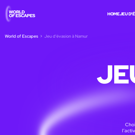
HOME
JEU D'
World of Escapes
Jeu d'évasion à Namur
JE
Choi
l’acti