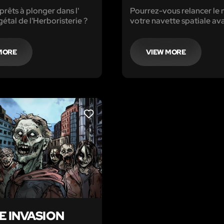
prêts à plonger dans l'
Pourrez-vous relancer le
étal de l'Herboristerie ?
votre navette spatiale ava
soit inexorablement attiré
soleil ?
MORE
VIEW MORE
LIKE
E INVASION