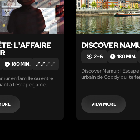
TE: L'AFFAIRE
DISCOVER NAM
ER
2 – 6
180 MIN.
180 MIN.
Discover Namur: l'Escap
urbain de Coddy qui te fer
mur en famille ou entre
ville comme tu ne l'avais 
uant à l'escape game
L'affaire Walter" grâce à
phone.
MORE
VIEW MORE