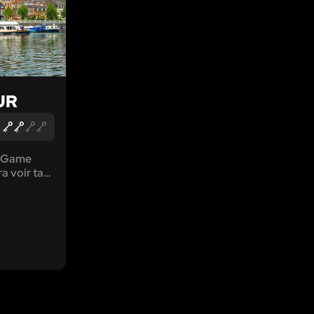
UR
e Game
a voir ta
jamais vue!