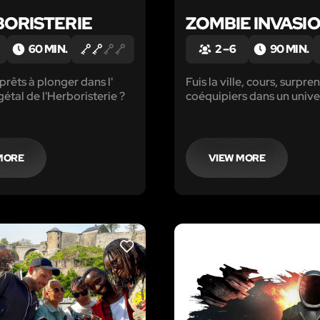
BORISTERIE
ZOMBIE INVASI
60 MIN.
2 – 6
90 MIN.
prêts à plonger dans l'
Fuis la ville, cours, surpre
étal de l'Herboristerie ?
coéquipiers dans un unive
apocalyptique et essaye d
!
MORE
VIEW MORE
LIKE