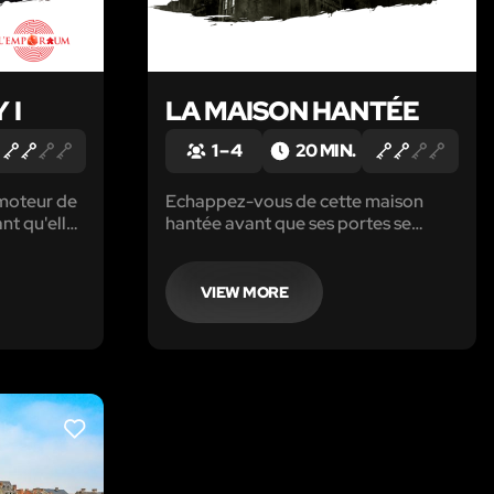
 I
LA MAISON HANTÉE
1 – 4
20 MIN.
 moteur de
Echappez-vous de cette maison
nt qu'elle
hantée avant que ses portes se
e vers le
referment sur vous pour toujours !
VIEW MORE
LIKE