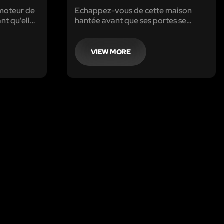
 moteur de
Echappez-vous de cette maison
nt qu'elle
hantée avant que ses portes se
e vers le
referment sur vous pour toujours !
VIEW MORE