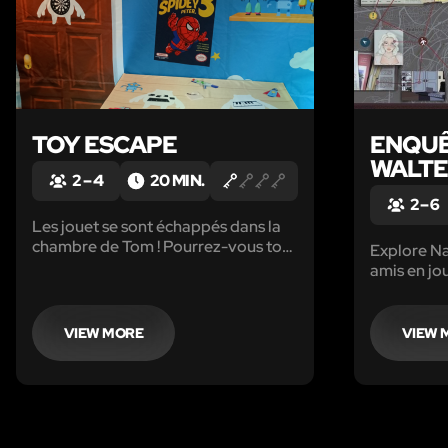
TOY ESCAPE
ENQUÊ
WALT
2 – 4
20 MIN.
2 – 6
Les jouet se sont échappés dans la
chambre de Tom ! Pourrez-vous tous
Explore Na
les retrouver ?
amis en jo
"Enquête : 
ton smart
VIEW MORE
VIEW 