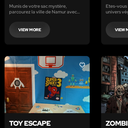
Munis de votre sac mystère,
Etes-vous 
parcourez la ville de Namur avec
univers vég
votre équipe, entre amis, en famille,
en team-building et résolvez les
énigmes pour compléter votre
VIEW MORE
VIEW 
mission.
LIKE
TOY ESCAPE
ZOMBI