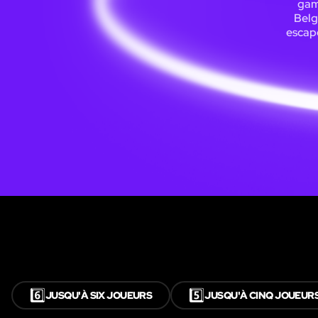
gam
Belg
escape
6️⃣
5️⃣
JUSQU'À SIX JOUEURS
JUSQU'À CINQ JOUEUR