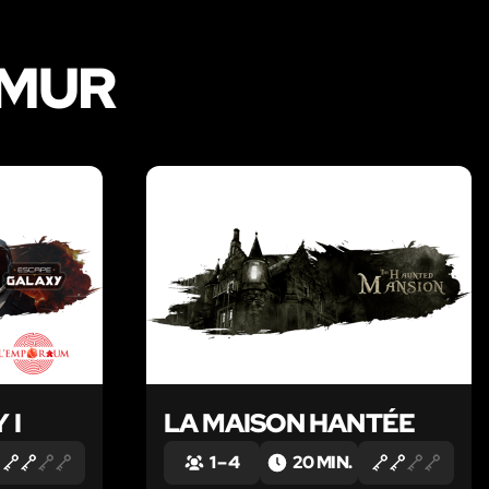
AMUR
LIKE
LIKE
 I
LA MAISON HANTÉE
1 – 4
20 MIN.