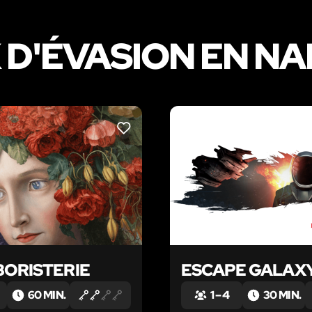
D'ÉVASION EN N
LIKE
BORISTERIE
ESCAPE GALAXY
60 MIN.
1 – 4
30 MIN.