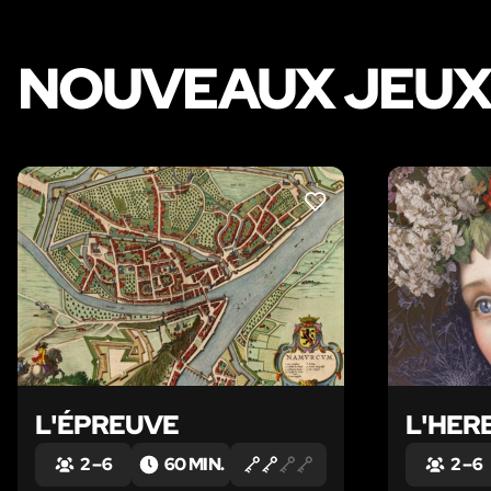
NOUVEAUX JEUX 
LIKE
L'ÉPREUVE
L'HER
2 – 6
60 MIN.
2 – 6