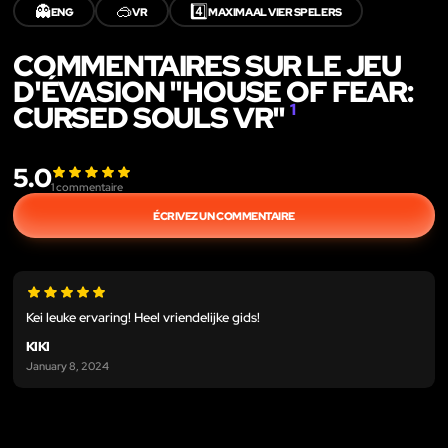
👻
🥽
4️⃣
ENG
VR
MAXIMAAL VIER SPELERS
COMMENTAIRES SUR LE JEU
D'ÉVASION "HOUSE OF FEAR:
CURSED SOULS VR"
1
5.0
1
commentaire
ÉCRIVEZ UN COMMENTAIRE
Kei leuke ervaring! Heel vriendelijke gids!
KIKI
January 8, 2024