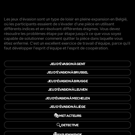
Les jeux d'évasion sont un type de loisir en pleine expansion en België,
où les participants essaient de s'évader d'une pièce en utilisant
différents indices et en résolvant différentes énigmes. Vous devez
résoudre les problèmes étape par étape jusqu'à ce que vous soyez
capable de solutionner comment quitter la pièce dans laquelle vous
étiez enfermé. C'est un excellent exercice de travail d'équipe, parce qu'il
faut développer l'esprit d'équipe et l'esprit de coopération.
JEU D'ÉVASION À GENT
JEU D'ÉVASION À BRUSSEL
JEU D'ÉVASION À BRUGGE
JEU D'ÉVASION À LEUVEN
JEU D'ÉVASION À MECHELEN
JEU D'ÉVASION À LIÈGE
🎭
MET ACTEURS
🔍
DETECTIVE
👻
SKRÆMMENDE