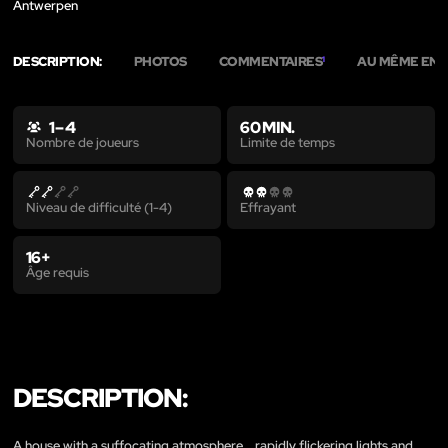
Antwerpen
DESCRIPTION:
PHOTOS
COMMENTAIRES
AU MÊME END
1
1 – 4
60 MIN.
Limite de temps
Nombre de joueurs
Niveau de difficulté (1-4)
Effrayant
16+
Âge requis
DESCRIPTION:
A house with a suffocating atmosphere… rapidly flickering lights and