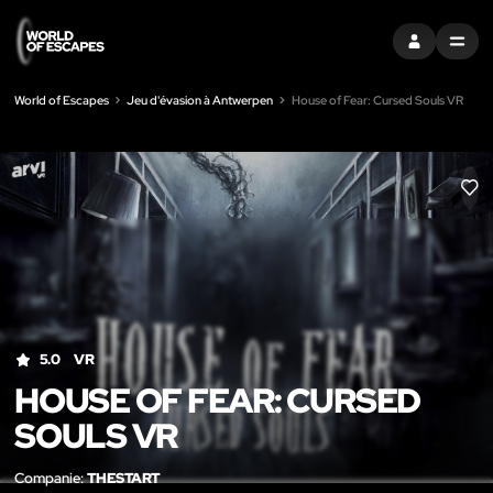
S'INSCRIRE
MENU
World of Escapes
Jeu d'évasion à Antwerpen
House of Fear: Cursed Souls VR
LIK
5.0
VR
HOUSE OF FEAR: CURSED
SOULS VR
Companie:
THESTART