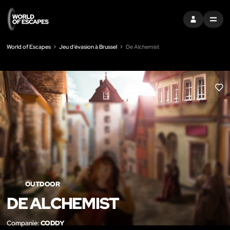
S'INSCRIRE
MENU
World of Escapes
Jeu d'évasion à Brussel
De Alchemist
LIK
OUTDOOR
DE ALCHEMIST
Companie:
CODDY