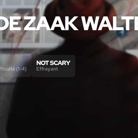
DE ZAAK WALT
NOT SCARY
ficulté (1-4)
Effrayant