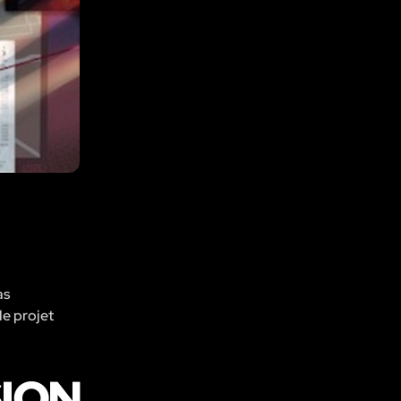
as
le projet
SION