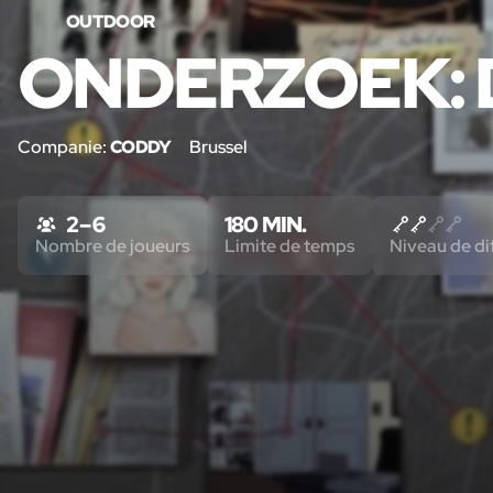
OUTDOOR
ONDERZOEK: 
Companie:
CODDY
Brussel
2 – 6
180 MIN.
Nombre de joueurs
Limite de temps
Niveau de dif