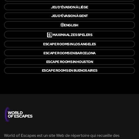
JEU D'ÉVASION À LIÈGE
JEU D'ÉVASION À GENT
🌐
ENGLISH
6️⃣
MAXIMAAL ZES SPELERS
ESCAPE ROOMS IN LOS ANGELES
ESCAPE ROOMS EN BARCELONA
ESCAPE ROOMS IN HOUSTON
ESCAPE ROOMS EN BUENOS AIRES
World of Escapes est un site Web de répertoire qui recueille des