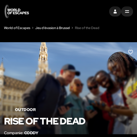
S'INSCRIRE
MENU
World of Escapes
Jeu d'évasion à Brussel
Rise of the Dead
LIK
OUTDOOR
RISE OF THE DEAD
Companie:
CODDY