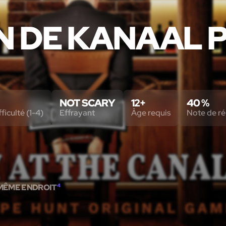
N DE KANAAL 
NOT SCARY
12+
40 %
ficulté (1-4)
Effrayant
Âge requis
Note de ré
MÊME ENDROIT
4