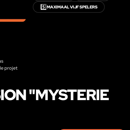
5️⃣
MAXIMAAL VIJF SPELERS
as
le projet
ION "MYSTERIE