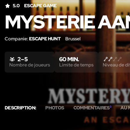
5.0
ESCAPE GAME
MYSTERIE AA
Companie:
ESCAPE HUNT
Brussel
2 – 5
60 MIN.
Nombre de joueurs
Limite de temps
Niveau de dif
DESCRIPTION:
PHOTOS
COMMENTAIRES
3
AU 