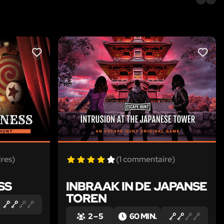
LIKE
LIKE
res)
(1 commentaire)
SS
INBRAAK IN DE JAPANSE
TOREN
2 – 5
60 MIN.