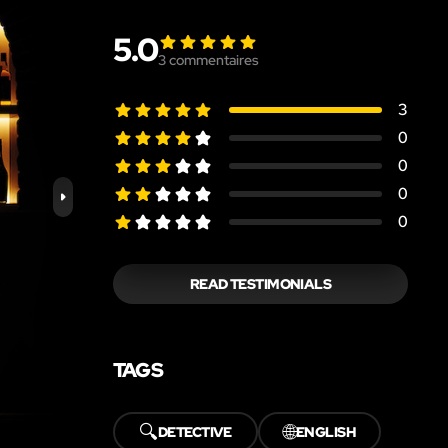
5.0
3
commentaires
3
0
0
0
0
READ TESTIMONIALS
TAGS
🔍
🌐
DETECTIVE
ENGLISH