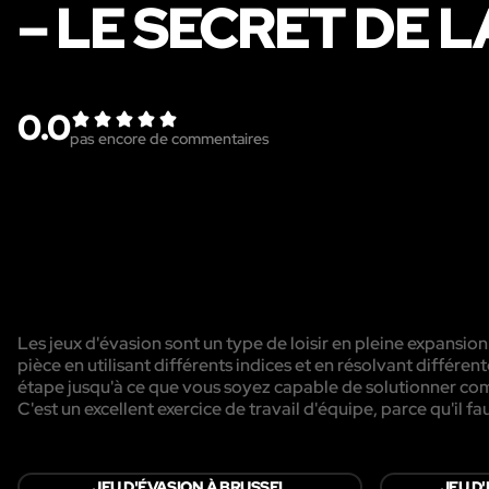
– LE SECRET DE 
0.0
pas encore de commentaires
Les jeux d'évasion sont un type de loisir en pleine expansion
pièce en utilisant différents indices et en résolvant diffé
étape jusqu'à ce que vous soyez capable de solutionner com
C'est un excellent exercice de travail d'équipe, parce qu'il f
JEU D'ÉVASION À BRUSSEL
JEU D