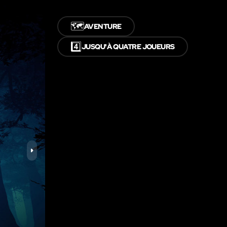
🗺️
AVENTURE
4️⃣
JUSQU'À QUATRE JOUEURS