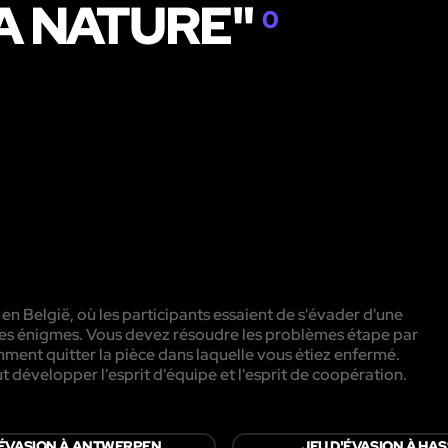
LA NATURE"
0
 en België, où les participants essaient de s'évader d'une
rentes énigmes. Vous devez résoudre les problèmes étape par
ment quitter la pièce dans laquelle vous étiez enfermé.
aut développer l'esprit d'équipe et l'esprit de coopération.
'ÉVASION À ANTWERPEN
JEU D'ÉVASION À HAS