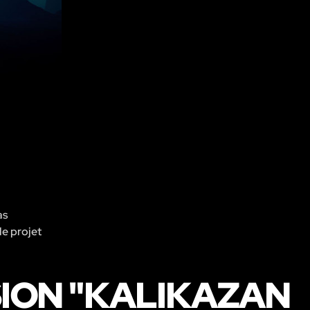
as
le projet
SION "KALIKAZAN