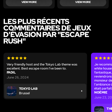
VIEW MORE
VIEW MORE
LES PLUS RÉCENTS
COMMENTAIRES DE JEUX
D'ÉVASION PAR "ESCAPE
RUSH"
Very friendly host and the Tokyo Lab theme was
Je recomman
excellent. Best escape room I've been to.
white house 
FADIL
fantastique,
reviendrons 
June 26, 2024
monsieur de
l'ambiance d
était parfait
TOKYO LAB
NOÉMIE
Brussel
June 23, 2
TH