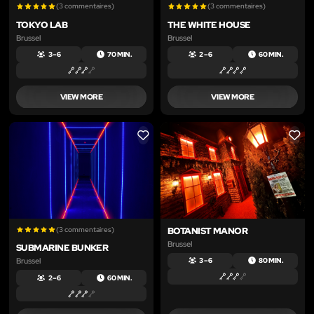
(3 commentaires)
(3 commentaires)
TOKYO LAB
THE WHITE HOUSE
Brussel
Brussel
3 – 6
70 MIN.
2 – 6
60 MIN.
VIEW MORE
VIEW MORE
LIKE
LIKE
(3 commentaires)
BOTANIST MANOR
Brussel
SUBMARINE BUNKER
Brussel
3 – 6
80 MIN.
2 – 6
60 MIN.