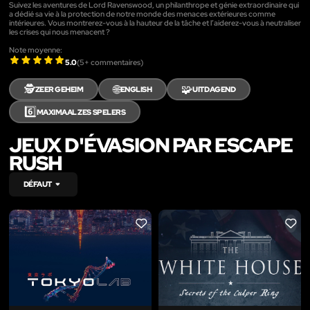
Suivez les aventures de Lord Ravenswood, un philanthrope et génie extraordinaire qui
a dédié sa vie à la protection de notre monde des menaces extérieures comme
intérieures. Vous montrerez-vous à la hauteur de la tâche et l’aiderez-vous à neutraliser
les crises qui nous menacent ?
Note moyenne:
5.0
(
5
+ commentaires)
🕵️
🌐
🧩
ZEER GEHEIM
ENGLISH
UITDAGEND
6️⃣
MAXIMAAL ZES SPELERS
JEUX D'ÉVASION PAR ESCAPE
RUSH
DÉFAUT
LIKE
LIKE