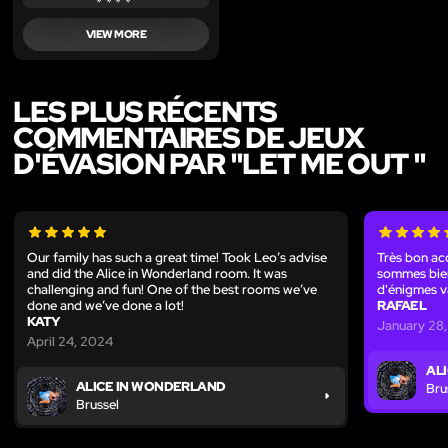
VIEW MORE
LES PLUS RÉCENTS
COMMENTAIRES DE JEUX
D'ÉVASION PAR "LET ME OUT "
Our family has such a great time! Took Leo’s advise
Très bon acc
and did the Alice in Wonderland room. It was
sommes bien
challenging and fun! One of the best rooms we’ve
d'énigmes v
done and we’ve done a lot!
RAFAEL
KATY
January 28
April 24, 2024
AL
ALICE IN WONDERLAND
Bru
Brussel