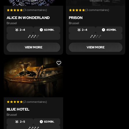
(3 commentaires)
(3 commentaires)
ALICE IN WONDERLAND
PRISON
Brussel
Brussel
2 – 4
60 MIN.
2 – 4
45 MIN.
VIEW MORE
VIEW MORE
LIKE
(2 commentaires)
BLUE HOTEL
Brussel
2 – 5
60 MIN.