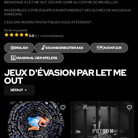
BIENVENUE À LET ME OUT, ESCAPE GAME AU CENTRE DE BRUXELLES.
RASSEMBLEZ VOTRE ÉQUIPE D’AVENTURIERS ET DÉCOUVREZ DE NOUVEAUX
HORIZONS.
3 ESCAPE ROOMS FANTASTIQUES VOUS ATTENDENT…
Note moyenne:
5.0
(
5
+ commentaires)
🌐
🔓
🗺️
ENGLISH
GEVANGENISUITBRAAK
AVONTUUR
4️⃣
MAXIMAAL VIER SPELERS
JEUX D'ÉVASION PAR LET ME
OUT
DÉFAUT
LIKE
LIKE