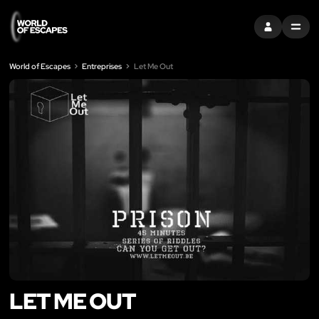
S'INSCRIRE
MENU
World of Escapes
Entreprises
Let Me Out
LET ME OUT