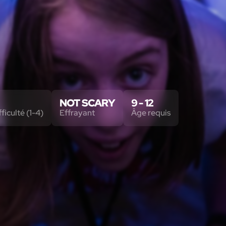
NOT SCARY
9 - 12
ficulté (1-4)
Effrayant
Âge requis