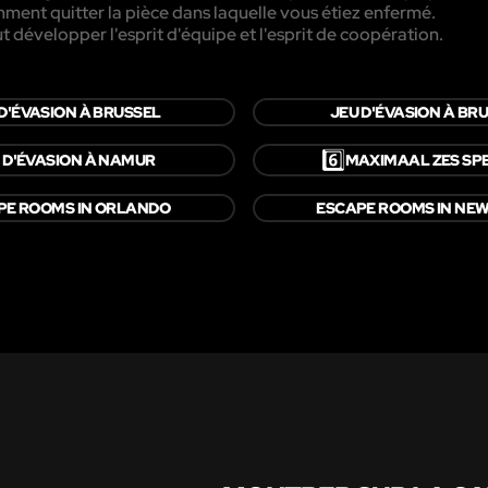
ment quitter la pièce dans laquelle vous étiez enfermé.
aut développer l'esprit d'équipe et l'esprit de coopération.
D'ÉVASION À BRUSSEL
JEU D'ÉVASION À BR
6️⃣
 D'ÉVASION À NAMUR
MAXIMAAL ZES SP
PE ROOMS IN ORLANDO
ESCAPE ROOMS IN NE