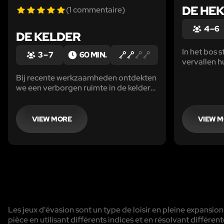
DE HE
(1 commentaire)
4 – 6
DE KELDER
In het bos 
3 – 7
60 MIN.
vervallen hu
Plotseling fl
Bij recente werkzaamheden ontdekten
en hoor je 
we een verborgen ruimte in de kelder
Kunnen jull
van de Eskimofabriek. Het lijkt wel of
heksen ter
er al meer dan 50 jaar niemand
helpt je.
geweest is. Help ons om de geheimen
VIEW MORE
VIEW 
van deze kelder te ontsluieren.
Les jeux d'évasion sont un type de loisir en pleine expansion
pièce en utilisant différents indices et en résolvant diffé