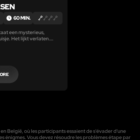
KSEN
60 MIN.
staat een mysterieus,
isje. Het lijkt verlaten.
ikkert het licht, sluit de deur
drie heksige stemmen...
ie ontsnappen voor de
ugkomen? De boswachter
MORE
 en België, où les participants essaient de s'évader d'une
rentes énigmes. Vous devez résoudre les problèmes étape par