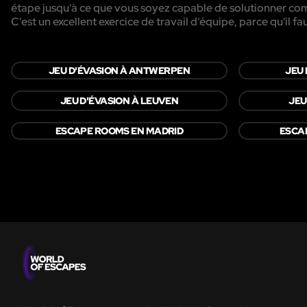
étape jusqu'à ce que vous soyez capable de solutionner com
C'est un excellent exercice de travail d'équipe, parce qu'il f
JEU D'ÉVASION À ANTWERPEN
JEU 
JEU D'ÉVASION À LEUVEN
JEU
ESCAPE ROOMS EN MADRID
ESCA