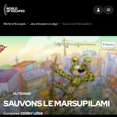
S'INSCRIRE
MENU
World of Escapes
Jeu d'évasion à Liège
Sauvons le Marsupilami
LIK
OUTDOOR
SAUVONS LE MARSUPILAMI
Companie:
CODDY LIÈGE