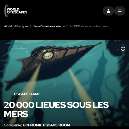
S'INSCRIRE
MENU
World of Escapes
Jeu d'évasion à Wavre
20 000 lieues sous les mers
LIK
ESCAPE GAME
20 000 LIEUES SOUS LES
MERS
Companie:
UCHRONIE ESCAPE ROOM