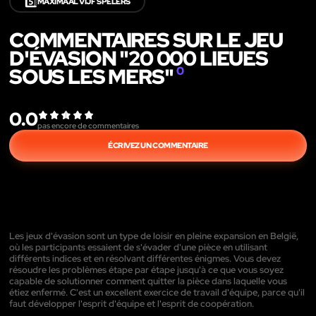
5️⃣
MAXIMAAL VIJF SPELERS
COMMENTAIRES SUR LE JEU
D'ÉVASION "20 000 LIEUES
SOUS LES MERS"
0
0.0
pas encore de commentaires
ÉCRIVEZ UN COMMENTAIRE
Les jeux d'évasion sont un type de loisir en pleine expansion en België,
où les participants essaient de s'évader d'une pièce en utilisant
différents indices et en résolvant différentes énigmes. Vous devez
résoudre les problèmes étape par étape jusqu'à ce que vous soyez
capable de solutionner comment quitter la pièce dans laquelle vous
étiez enfermé. C'est un excellent exercice de travail d'équipe, parce qu'il
faut développer l'esprit d'équipe et l'esprit de coopération.