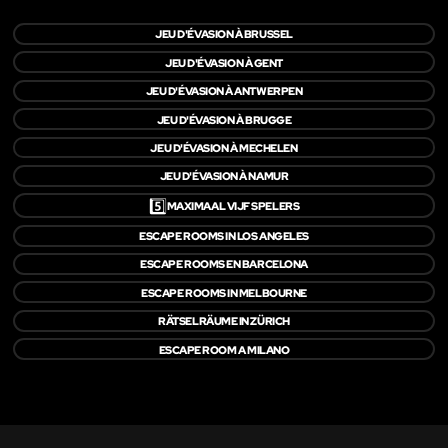
JEU D'ÉVASION À BRUSSEL
JEU D'ÉVASION À GENT
JEU D'ÉVASION À ANTWERPEN
JEU D'ÉVASION À BRUGGE
JEU D'ÉVASION À MECHELEN
JEU D'ÉVASION À NAMUR
5️⃣
MAXIMAAL VIJF SPELERS
ESCAPE ROOMS IN LOS ANGELES
ESCAPE ROOMS EN BARCELONA
ESCAPE ROOMS IN MELBOURNE
RÄTSELRÄUME IN ZÜRICH
ESCAPE ROOM A MILANO