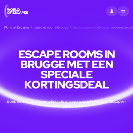
S'INSCRIRE
MENU
World of Escapes
Jeu d'évasion à Brugge
Escape rooms in Brugge met een speciale
ESCAPE ROOMS IN
BRUGGE MET EEN
SPECIALE
KORTINGSDEAL
Boek nu met onze promotiecode om een speciale World of Escapes-
korting te krijgen!