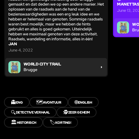
gemaakt en dat deden we op een andere manier. Het
MANETTAS
oplossen van de raadsels aan de hand van de
June 13, 20
bezienswaardigheden was een erg leuk idee en we
hebben er helemaal van genoten. Sommige raadsels
waren best moeilijk, maar we hebben de hints
WO
gebruikt en alles is goed gekomen. Uiteindelijk
Br
hebben we maximaal genoten van deze activiteit.
Raadsels, wandeling en informatie, alles in één!
JAN
June 4, 2022
WORLD CITY TRAIL
Brugge
👻
🗺️
🌐
ENG
AVONTUUR
ENGLISH
🔍
🕵️
DETECTIVE VERHAAL
ZEER GEHEIM
🏛️
🏷️
HISTORISCH
KORTING!