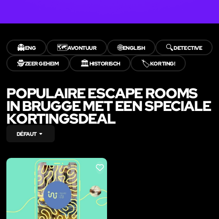
👻
🗺️
🌐
🔍
ENG
AVONTUUR
ENGLISH
DETECTIVE
🕵️
🏛️
🏷️
ZEER GEHEIM
HISTORISCH
KORTING!
POPULAIRE ESCAPE ROOMS
IN BRUGGE MET EEN SPECIALE
KORTINGSDEAL
DÉFAUT
LIKE