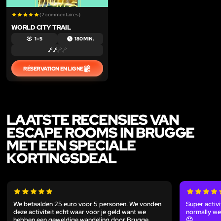
(2 commentaires)
WORLD CITY TRAIL
1 – 5
180 MIN.
RÉSERVATION EN LIGNE
LAATSTE RECENSIES VAN
ESCAPE ROOMS IN BRUGGE
MET EEN SPECIALE
KORTINGSDEAL
We betaalden 25 euro voor 5 personen. We vonden
Super activi
deze activiteit echt waar voor je geld want we
normally we
hebben een geweldige wandeling door Brugge
🙂