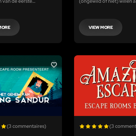
 van de eerste
(ongewild of niet) willen 
og werden jullie
in ons drugskartel.
genomen door de
MORE
VIEW MORE
LIKE
(3 commentaires)
(3 comment