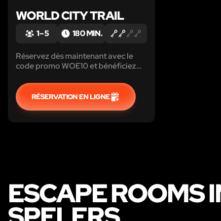
WORLD CITY TRAIL
1 – 5
180 MIN.
Réservez dès maintenant avec le
code promo WOE10 et bénéficiez
d'une réduction de 10%! Outdoor
city escape game-city tour
RÉSERVATION EN LIGNE
ESCAPE ROOMS I
SPELERS