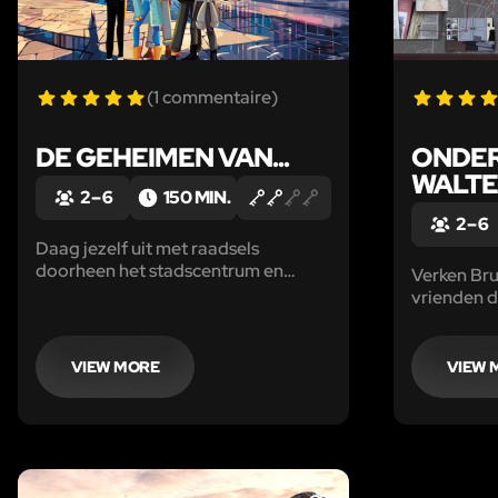
(1 commentaire)
DE GEHEIMEN VAN...
ONDER
WALT
2 – 6
150 MIN.
2 – 6
Daag jezelf uit met raadsels
doorheen het stadscentrum en
Verken Bru
ontdek de stad als nooit tevoren!
vrienden d
Escape Ga
Walter" da
VIEW MORE
VIEW 