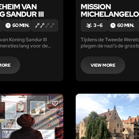
EHEIM VAN
MISSION
 SANDUR III
MICHELANGEL
60 MIN.
3 – 6
60 MIN.
 van Koning Sandur III
Tijdens de Tweede Werel
eneraties lang voor de
plegen de nazi’s de groot
dhaving van de
kunstroof uit de geschied
. Gezien zijn ouderdom
stelen duizenden belangri
 Sandur III zijn dagtaak
kunstwerken, gemaakt do
MORE
VIEW MORE
der goed uitvoeren.
grootste meesters in Eur
LIKE