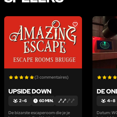
LIKE
(3 commentaires)
UPSIDE DOWN
DE ON
2 – 6
60 MIN.
4 – 8
De bizarste escaperoom die je je
Datum: WOI