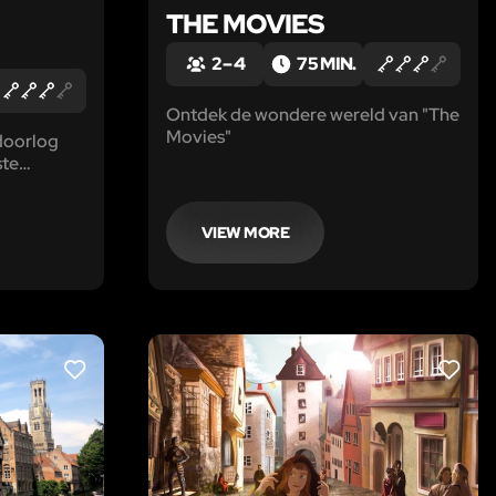
THE MOVIES
O
2 – 4
75 MIN.
Ontdek de wondere wereld van "The
Movies"
doorlog
ste
enis. Ze
jke
or de
VIEW MORE
opa.
LIKE
LIKE