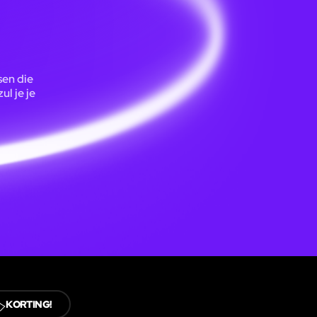
sen die
l je je
️
KORTING!