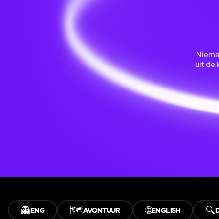
Nieman
uit de
👻
🗺️
🌐
🔍
ENG
AVONTUUR
ENGLISH