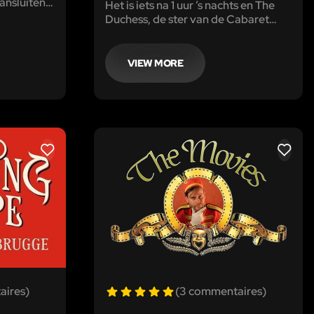
aansluiten
Het is iets na 1 uur ’s nachts en The
Duchess, de ster van de Cabaret
Montmartre, werd vermoord. Uit
eerste onderzoek was het gissen
naar de reden, maar al snel bleek
VIEW MORE
haar peperdure parelhalssnoer
verdwenen te zijn.
LIKE
LIKE
aires)
(3 commentaires)