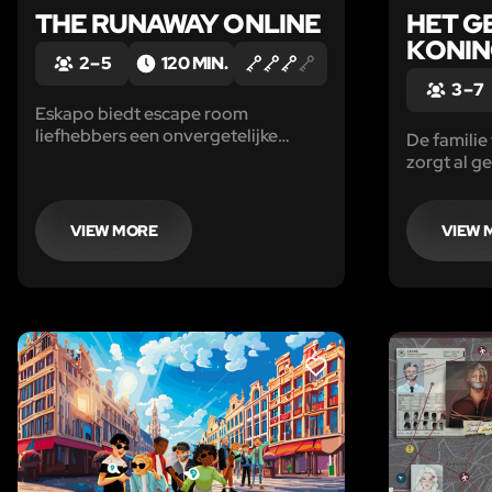
THE RUNAWAY ONLINE
HET G
KONING
2 – 5
120 MIN.
3 – 7
Eskapo biedt escape room
liefhebbers een onvergetelijke
De familie
avond vol plezier met vrienden
zorgt al g
thuis. Los puzzels op, kraak codes en
goede han
vind de verborgen aanwijzingen om
zeespiegel
je einddoel te bereiken!
kan Koning
VIEW MORE
VIEW 
steeds min
LIKE