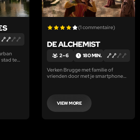
ES
(1 commentaire)
DE ALCHEMIST
urban
2 – 6
180 MIN.
 stad te
bt gezien!
Verken Brugge met familie of
vrienden door met je smartphone
het ontsnappingsspel "De
Alchemist" te spelen op het thema
Fantasy.
VIEW MORE