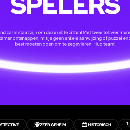
SPELERS
d zal in staat zijn om deze uit te zitten! Met twee tot vier men
 kamer ontsnappen, mis je geen enkele aanwijzing of puzzel en zu
best moeten doen om te zegevieren. Hup team!
🕵️
🏛️

DETECTIVE
ZEER GEHEIM
HISTORISCH