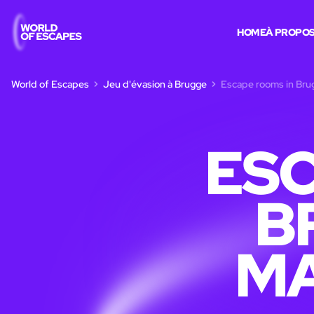
HOME
À PROPOS
World of Escapes
Jeu d'évasion à Brugge
Escape rooms in Brug
ESC
B
MA