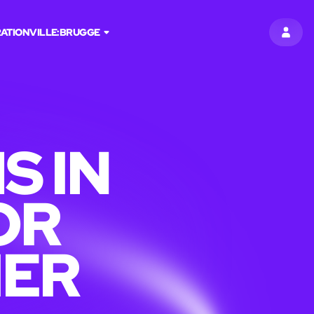
ATION
VILLE:
BRUGGE
S'INS
S IN
OR
IER