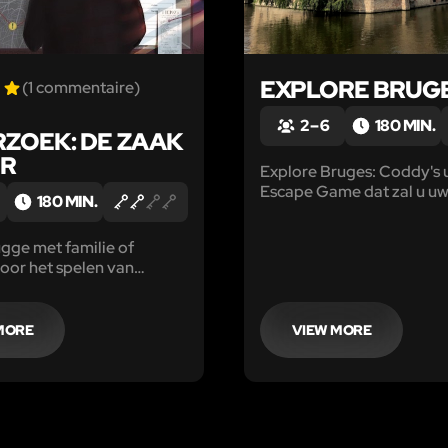
EXPLORE BRUG
(1 commentaire)
2 – 6
180 MIN.
ZOEK: DE ZAAK
ER
Explore Bruges: Coddy's 
Escape Game dat zal u uw
180 MIN.
zien zoals je nog nooit he
gge met familie of
oor het spelen van
me "Onderzoek: De zaak
nkzij uw smartphone.
MORE
VIEW MORE