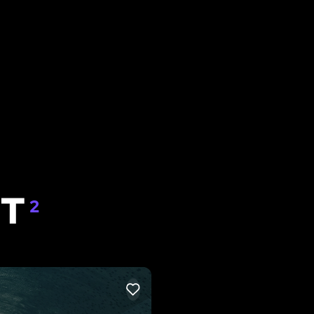
IT
2
LIKE