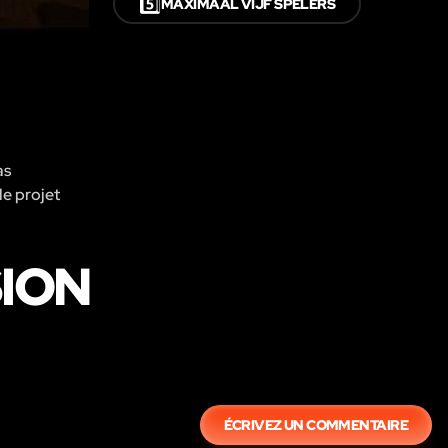
5️⃣
MAXIMAAL VIJF SPELERS
as
le projet
SION
ÉCRIVEZ UN COMMENTAIRE