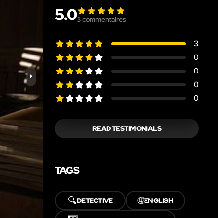
5.0
3
commentaires
3
0
0
0
0
READ TESTIMONIALS
TAGS
🔍
🌐
DETECTIVE
ENGLISH