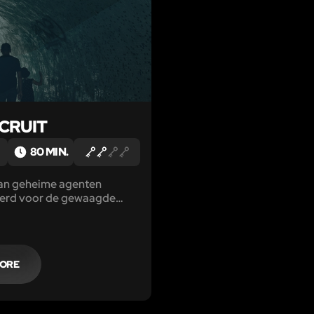
CRUIT
80 MIN.
van geheime agenten
eerd voor de gewaagde
MORE