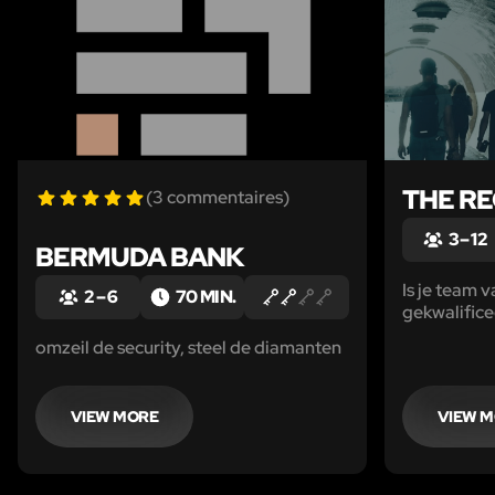
THE RE
(3 commentaires)
3 – 12
BERMUDA BANK
Is je team 
2 – 6
70 MIN.
gekwalific
missie?
omzeil de security, steel de diamanten
VIEW MORE
VIEW 