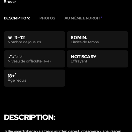
Brussel
DESCRIPTION:
PHOTOS
AU MÊME ENDROIT
2
3 – 12
80 MIN.
Limite de temps
Nombre de joueurs
NOT SCARY
Effrayant
Niveau de difficulté (1-4)
*
18+
Âge requis
DESCRIPTION:
Jullie vaardigheden als team worden getest: observeren, analyseren,