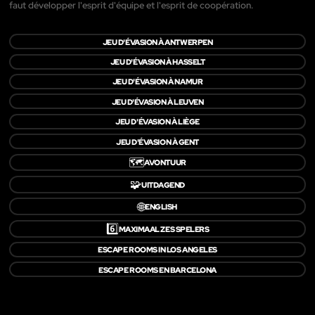
faut développer l'esprit d'équipe et l'esprit de coopération.
JEU D'ÉVASION À ANTWERPEN
JEU D'ÉVASION À HASSELT
JEU D'ÉVASION À NAMUR
JEU D'ÉVASION À LEUVEN
JEU D'ÉVASION À LIÈGE
JEU D'ÉVASION À GENT
🗺️
AVONTUUR
🧩
UITDAGEND
🌐
ENGLISH
6️⃣
MAXIMAAL ZES SPELERS
ESCAPE ROOMS IN LOS ANGELES
ESCAPE ROOMS EN BARCELONA