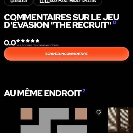
🌐
1️⃣2️⃣
ENGLISH
MAXIMAAL TWAALF SPELERS
COMMENTAIRES SUR LE JEU
D'ÉVASION "THE RECRUIT"
0
0.0
pas encore de commentaires
ÉCRIVEZ UN COMMENTAIRE
AU MÊME ENDROIT
2
LIKE