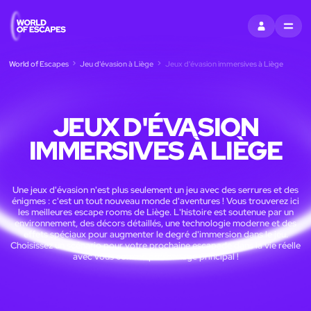
S'INSCRIRE
MENU
World of Escapes
Jeu d'évasion à Liège
Jeux d'évasion immersives à Liège
JEUX D'ÉVASION
IMMERSIVES À LIÈGE
Une jeux d'évasion n'est plus seulement un jeu avec des serrures et des
énigmes : c'est un tout nouveau monde d'aventures ! Vous trouverez ici
les meilleures escape rooms de Liège. L'histoire est soutenue par un
environnement, des décors détaillés, une technologie moderne et des
effets spéciaux pour augmenter le degré d'immersion dans le jeu.
Choisissez un scénario pour votre prochaine escapade dans la vie réelle
avec vous comme personnage principal !