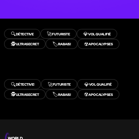
🔍
🚀
💎
DÉTECTIVE
FUTURISTE
VOL QUALIFIÉ
🕵️
🏷️
☢️
ULTRASECRET
RABAIS!
APOCALYPSES
🔍
🚀
💎
DÉTECTIVE!
FUTURISTE
VOL QUALIFIÉ
🕵️
🏷️
☢️
ULTRASECRET
RABAIS!
APOCALYPSES