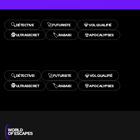
🔍
🚀
💎
DÉTECTIVE
FUTURISTE
VOL QUALIFIÉ
🕵️
🏷️
☢️
ULTRASECRET
RABAIS!
APOCALYPSES
🔍
🚀
💎
DÉTECTIVE!
FUTURISTE
VOL QUALIFIÉ
🕵️
🏷️
☢️
ULTRASECRET
RABAIS!
APOCALYPSES