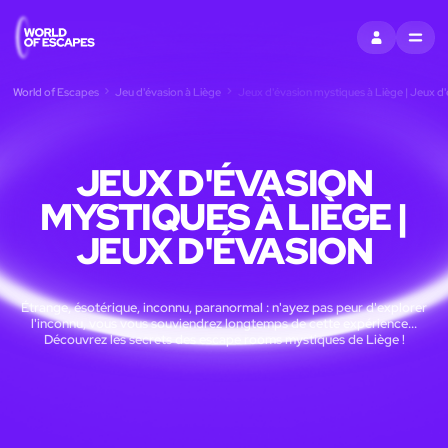
S'INSCRIRE
MENU
World of Escapes
Jeu d'évasion à Liège
Jeux d'évasion mystiques à Liège | Jeux d
JEUX D'ÉVASION
MYSTIQUES À LIÈGE |
JEUX D'ÉVASION
Étrange, ésotérique, inconnu, paranormal : n'ayez pas peur d'explorer
l'inconnu, vous vous souviendrez longtemps de cette expérience...
Découvrez les secrets des escape rooms mystiques de Liège !