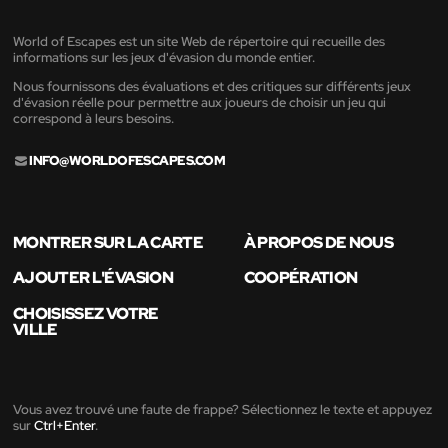
World of Escapes est un site Web de répertoire qui recueille des
informations sur les jeux d'évasion du monde entier.
Nous fournissons des évaluations et des critiques sur différents jeux
d'évasion réelle pour permettre aux joueurs de choisir un jeu qui
correspond à leurs besoins.
INFO@WORLDOFESCAPES.COM
MONTRER SUR LA CARTE
À PROPOS DE NOUS
AJOUTER L'ÉVASION
COOPÉRATION
CHOISISSEZ VOTRE
VILLE
Vous avez trouvé une faute de frappe? Sélectionnez le texte et appuyez
sur
Ctrl+Enter
.