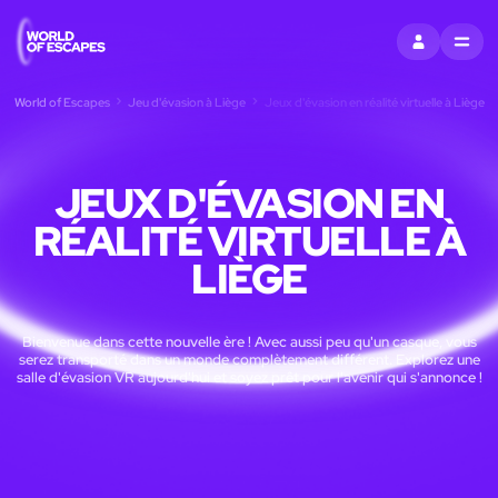
S'INSCRIRE
MENU
World of Escapes
Jeu d'évasion à Liège
Jeux d'évasion en réalité virtuelle à Liège
JEUX D'ÉVASION EN
RÉALITÉ VIRTUELLE À
LIÈGE
Bienvenue dans cette nouvelle ère ! Avec aussi peu qu'un casque, vous
serez transporté dans un monde complètement différent. Explorez une
salle d'évasion VR aujourd'hui et soyez prêt pour l'avenir qui s'annonce !