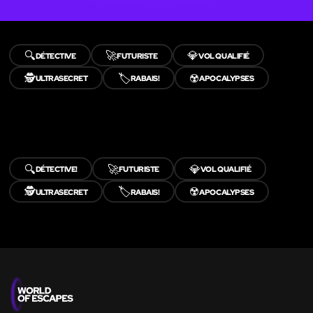
🔍
🚀
💎
DÉTECTIVE
FUTURISTE
VOL QUALIFIÉ
🕵️
🏷️
☢️
ULTRASECRET
RABAIS!
APOCALYPSES
🔍
🚀
💎
DÉTECTIVE!
FUTURISTE
VOL QUALIFIÉ
🕵️
🏷️
☢️
ULTRASECRET
RABAIS!
APOCALYPSES