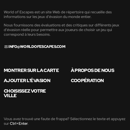
World of Escapes est un site Web de répertoire qui recueille des
informations sur les jeux d'évasion du monde entier.
Nous fournissons des évaluations et des critiques sur différents jeux
d'évasion réelle pour permettre aux joueurs de choisir un jeu qui
correspond à leurs besoins.
INFO@WORLDOFESCAPES.COM
MONTRER SUR LA CARTE
À PROPOS DE NOUS
AJOUTER L'ÉVASION
COOPÉRATION
CHOISISSEZ VOTRE
VILLE
Vous avez trouvé une faute de frappe? Sélectionnez le texte et appuyez
sur
Ctrl+Enter
.