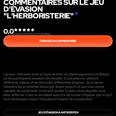
COMMENTAIRES SUR LE JEU
D'ÉVASION
"L'HERBORISTERIE"
0
0.0
pas encore de commentaires
ÉCRIVEZ UN COMMENTAIRE
Les jeux d'évasion sont un type de loisir en pleine expansion en België,
où les participants essaient de s'évader d'une pièce en utilisant
différents indices et en résolvant différentes énigmes. Vous devez
résoudre les problèmes étape par étape jusqu'à ce que vous soyez
capable de solutionner comment quitter la pièce dans laquelle vous
étiez enfermé. C'est un excellent exercice de travail d'équipe, parce qu'il
faut développer l'esprit d'équipe et l'esprit de coopération.
JEU D'ÉVASION À ANTWERPEN