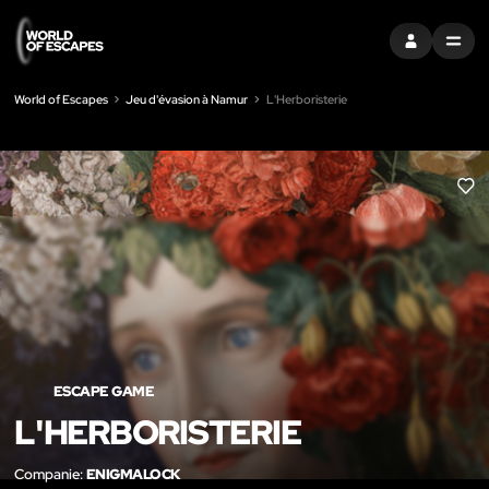
S'INSCRIRE
MENU
World of Escapes
Jeu d'évasion à Namur
L'Herboristerie
LIK
ESCAPE GAME
L'HERBORISTERIE
Companie:
ENIGMALOCK