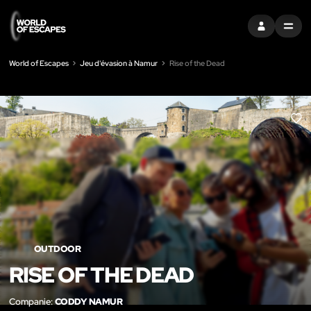
S'INSCRIRE
MENU
World of Escapes
Jeu d'évasion à Namur
Rise of the Dead
LIK
OUTDOOR
RISE OF THE DEAD
Companie:
CODDY NAMUR