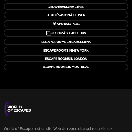
JEU D'ÉVASION À LIÈGE
JEU D'ÉVASION À LEUVEN
☢️
APOCALYPSES
6️⃣
JUSQU'À SIX JOUEURS
ESCAPE ROOMS EN BARCELONA
ESCAPE ROOMS IN NEW YORK
ESCAPE ROOMS IN LONDON
ESCAPE ROOMS IN MONTREAL
World of Escapes est un site Web de répertoire qui recueille des