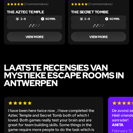
(3 commentaires)
(3 commentaires)
THE AZTEC TEMPLE
THE SECRET TOMBE
2 – 8
60 MIN.
2 – 8
60 MIN.
VIEW MORE
VIEW MORE
LAATSTE RECENSIES VAN
MYSTIEKE ESCAPE ROOMS IN
ANTWERPEN
I have been here twice now , I have completed the
De avond ze
Aztec Temple and Secret Tomb both of which I
Héél vriende
loved. Both games really test your brain and are
aanrader!
great for team building skills. Some things in the
ANITA
game require more people to do the task which is
February 13