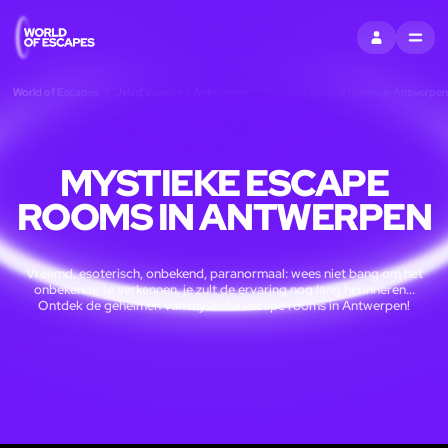
S'INSCRIRE
MENU
World of Escapes
Jeu d'évasion à Antwerpen
Mystieke escape rooms in Antwerpen
MYSTIEKE ESCAPE
ROOMS IN ANTWERPEN
Vreemd, esoterisch, onbekend, paranormaal: wees niet bang om het
onbekende te verkennen, je zult de ervaring nog lang herinneren...
Ontdek de geheimen van mystieke escape rooms in Antwerpen!