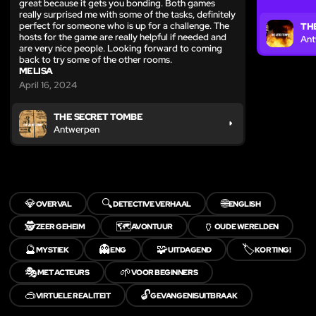
great because it gets you bonding. Both games
really surprised me with some of the tasks, definitely
perfect for someone who is up for a challenge. The
TH
hosts for the game are really helpful if needed and
Ant
are very nice people. Looking forward to coming
back to try some of the other rooms.
MELISA
April 16, 2024
THE SECRET TOMBE
Antwerpen
💎
🔍
🌐
OVERVAL
DETECTIVE VERHAAL
ENGLISH
🕵️
🗺️
🏺
ZEER GEHEIM
AVONTUUR
OUDE WERELDEN
🔮
👻
🧩
🏷️
MYSTIEK
ENG
UITDAGEND
KORTING!
🎭
🌱
MET ACTEURS
VOOR BEGINNERS
🥽
🔓
VIRTUELE REALITEIT
GEVANGENISUITBRAAK