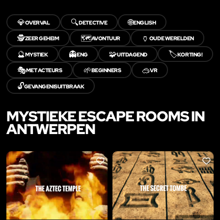
💎
🔍
🌐
OVERVAL
DETECTIVE
ENGLISH
🕵️
🗺️
🏺
ZEER GEHEIM
AVONTUUR
OUDE WERELDEN
🔮
👻
🧩
🏷️
MYSTIEK
ENG
UITDAGEND
KORTING!
🎭
🌱
🥽
MET ACTEURS
BEGINNERS
VR
🔓
GEVANGENISUITBRAAK
MYSTIEKE ESCAPE ROOMS IN
ANTWERPEN
LIKE
LIKE