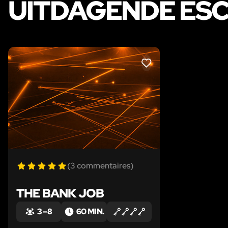
UITDAGENDE ES
LIKE
(3 commentaires)
THE BANK JOB
3 – 8
60 MIN.