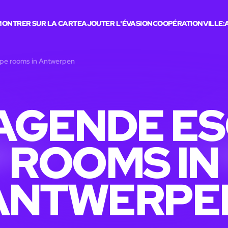
ONTRER SUR LA CARTE
AJOUTER L'ÉVASION
COOPÉRATION
VILLE:
pe rooms in Antwerpen
AGENDE E
ROOMS IN
ANTWERPE