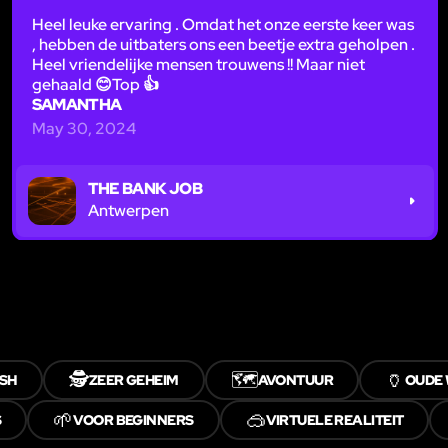
Heel leuke ervaring . Omdat het onze eerste keer was
, hebben de uitbaters ons een beetje extra geholpen .
Heel vriendelijke mensen trouwens !! Maar niet
gehaald 😊Top 👍
SAMANTHA
May 30, 2024
THE BANK JOB
Antwerpen
🕵️
🗺️
🏺
SH
ZEER GEHEIM
AVONTUUR
OUDE
🌱
🥽
S
VOOR BEGINNERS
VIRTUELE REALITEIT