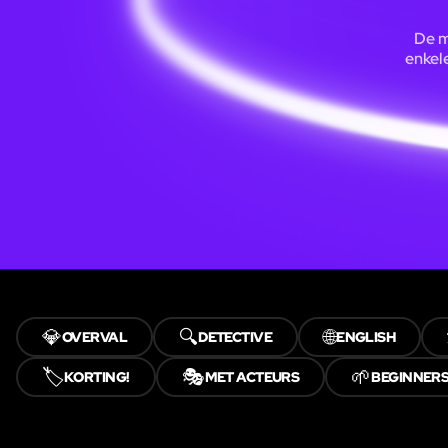
De m
enkel
💎
🔍
🌐
OVERVAL
DETECTIVE
ENGLISH
🏷️
🎭
🌱
KORTING!
MET ACTEURS
BEGINNER