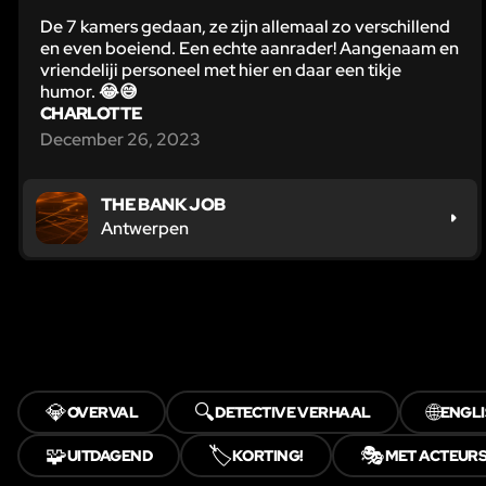
De 7 kamers gedaan, ze zijn allemaal zo verschillend
en even boeiend. Een echte aanrader! Aangenaam en
vriendeliji personeel met hier en daar een tikje
humor. 😂😅
CHARLOTTE
December 26, 2023
THE BANK JOB
Antwerpen
💎
🔍
🌐
OVERVAL
DETECTIVE VERHAAL
ENGLI
🧩
🏷️
🎭
UITDAGEND
KORTING!
MET ACTEUR