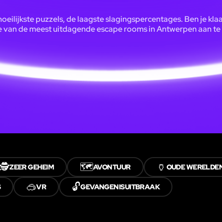
oeilijkste puzzels, de laagste slagingspercentages. Ben je kla
e van de meest uitdagende escape rooms in Antwerpen aan te
🕵️
🗺️
🏺
ZEER GEHEIM
AVONTUUR
OUDE WERELDE
🥽
🔓
S
VR
GEVANGENISUITBRAAK