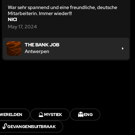
War sehr spannend und eine freundliche, deutsche
Mitarbeiterin. Immer wieder!!!
NICI
May 17, 2024
THE BANK JOB
Antwerpen
🔮
👻
 WERELDEN
MYSTIEK
ENG
🔓
GEVANGENISUITBRAAK