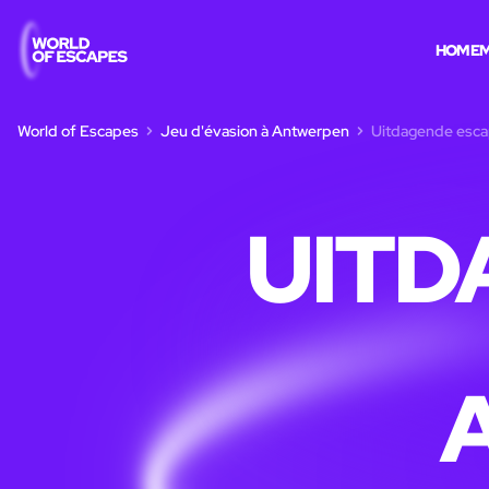
HOME
M
World of Escapes
Jeu d'évasion à Antwerpen
Uitdagende esca
UITD