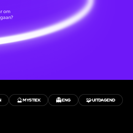
ar om
 gaan?
🔮
👻
🧩
N
MYSTIEK
ENG
UITDAGEND