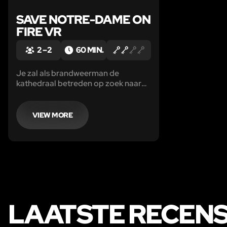
SAVE NOTRE-DAME ON
FIRE VR
2 – 2
60 MIN.
Je zal als brandweerman de
kathedraal betreden op zoek naar
de kluis van de heilige relikwie. Een
goed bewaard geheim! Beweeg
door de vlammen nadat de torens
VIEW MORE
instorten en beklim vervolgens de
noordelijke toren die boven Parijs
uitsteekt!
LAATSTE RECENS