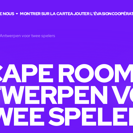
E NOUS
MONTRER SUR LA CARTE
AJOUTER L'ÉVASION
COOPÉRAT
 Antwerpen voor twee spelers
APE ROOM
WERPEN 
WEE SPELE