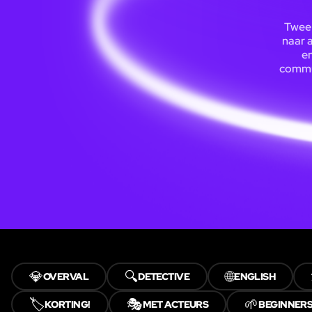
Twee 
naar 
en
commun
💎
🔍
🌐
OVERVAL
DETECTIVE
ENGLISH
🏷️
🎭
🌱
KORTING!
MET ACTEURS
BEGINNER