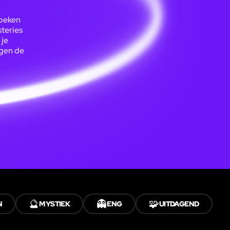
zoeken
teries
 je
egen de
🔮
👻
🧩
N
MYSTIEK
ENG
UITDAGEND