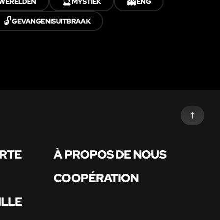
🔮
👻
 WERELDEN
MYSTIEK
ENG
🔓
GEVANGENISUITBRAAK
ARTE
À PROPOS DE NOUS
COOPÉRATION
ILLE