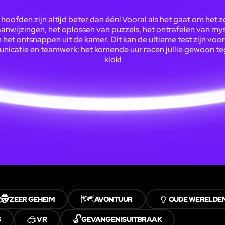
hoofden zijn altijd beter dan één! Vooral als het gaat om het 
aanwijzingen, het oplossen van puzzels, het ontrafelen van mys
 het ontsnappen uit de kamer. Dit kan de ultieme test zijn voor
icatie en teamwerk: het komende uur racen jullie gewoon t
klok!
🕵️
🗺️
🏺
ZEER GEHEIM
AVONTUUR
OUDE WERELDE
🥽
🔓
S
VR
GEVANGENISUITBRAAK