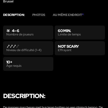
Brussel
DESCRIPTION:
PHOTOS
AU MÊME ENDROIT
2
4 – 6
60 MIN.
Limite de temps
Nombre de joueurs
NOT SCARY
Effrayant
Niveau de difficulté (1-4)
10+
Âge requis
DESCRIPTION:
De mannen marcheren met hun leren botten op een ritmisch tempo. De