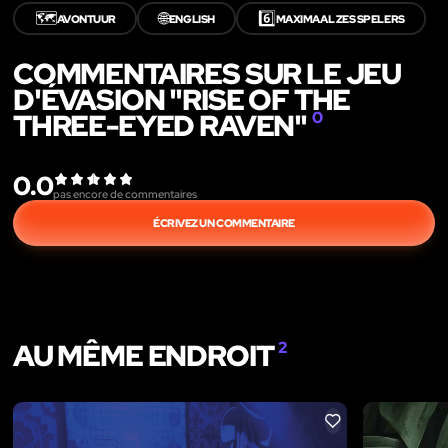
🗺️
🌐
6️⃣
AVONTUUR
ENGLISH
MAXIMAAL ZES SPELERS
COMMENTAIRES SUR LE JEU
D'ÉVASION "RISE OF THE
THREE-EYED RAVEN"
0
0.0
pas encore de commentaires
ÉCRIVEZ UN COMMENTAIRE
AU MÊME ENDROIT
2
LIKE