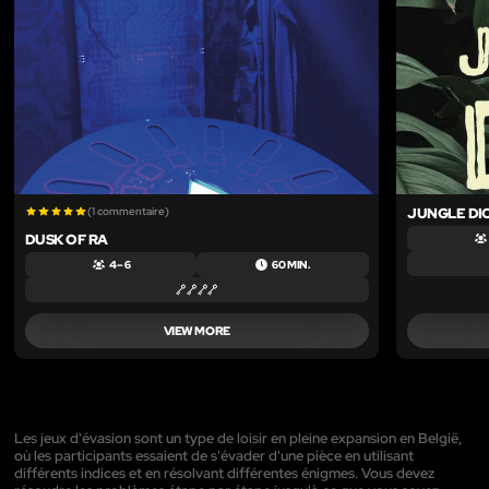
(1 commentaire)
JUNGLE DI
DUSK OF RA
4 – 6
60 MIN.
VIEW MORE
Les jeux d'évasion sont un type de loisir en pleine expansion en België,
où les participants essaient de s'évader d'une pièce en utilisant
différents indices et en résolvant différentes énigmes. Vous devez