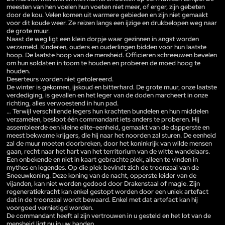
meesten van hen voelen hun voeten niet meer, of erger, zijn gebeten
door de kou. Velen komen uit warmere gebieden en zijn niet gemaakt
voor dit koude weer. Ze reizen langs een ijzige en drukbelopen weg naar
de grote muur.
Naast de weg ligt een klein dorpje waar gezinnen in angst worden
verzameld. Kinderen, ouders en ouderlingen bidden voor hun laatste
hoop. De laatste hoop van de mensheid. Officieren schreeuwen bevelen
om hun soldaten in toom te houden en proberen de moed hoog te
houden.
Deserteurs worden niet getolereerd.
De winter is gekomen, ijskoud en bitterhard. De grote muur, onze laatste
verdediging, is gevallen en het leger van de doden marcheert in onze
richting, alles verwoestend in hun pad.
… Terwijl verschillende legers hun krachten bundelen en hun middelen
verzamelen, besloot één commandant iets anders te proberen. Hij
assembleerde een kleine elite-eenheid, gemaakt van de dapperste en
meest bekwame krijgers, die hij naar het noorden zal sturen. De eenheid
zal de muur moeten doorbreken, door het koninkrijk van wilde mensen
gaan, recht naar het hart van het territorium van de witte wandelaars.
Een onbekende en niet in kaart gebrachte plek, alleen te vinden in
mythes en legendes. Op die plek bevindt zich de troonzaal van de
Sneeuwkoning. Deze koning van de nacht, opperste leider van de
vijanden, kan niet worden gedood door Drakenstaal of magie. Zijn
regeneratiekracht kan enkel gestopt worden door een uniek artefact
dat in de troonzaal wordt bewaard. Enkel met dat artefact kan hij
voorgoed vernietigd worden.
De commandant heeft al zijn vertrouwen in u gesteld en het lot van de
mensheid ligt nu in uw handen.