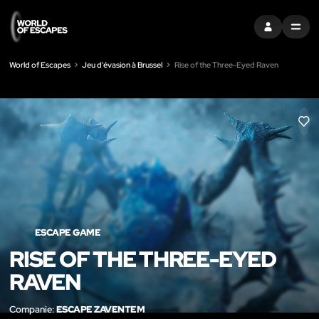
S'INSCRIRE
MENU
World of Escapes
Jeu d'évasion à Brussel
Rise of the Three-Eyed Raven
LIK
ESCAPE GAME
RISE OF THE THREE-EYED
RAVEN
Companie:
ESCAPE ZAVENTEM