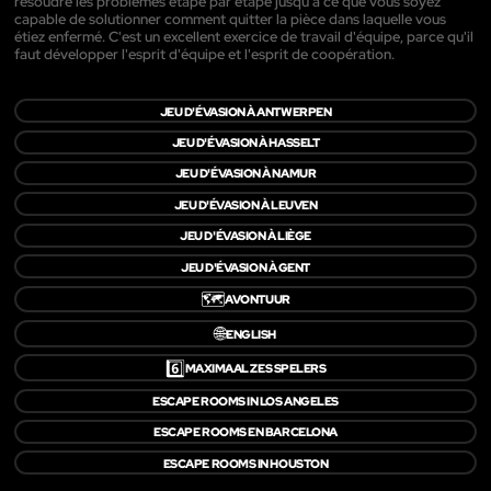
résoudre les problèmes étape par étape jusqu'à ce que vous soyez
capable de solutionner comment quitter la pièce dans laquelle vous
étiez enfermé. C'est un excellent exercice de travail d'équipe, parce qu'il
faut développer l'esprit d'équipe et l'esprit de coopération.
JEU D'ÉVASION À ANTWERPEN
JEU D'ÉVASION À HASSELT
JEU D'ÉVASION À NAMUR
JEU D'ÉVASION À LEUVEN
JEU D'ÉVASION À LIÈGE
JEU D'ÉVASION À GENT
🗺️
AVONTUUR
🌐
ENGLISH
6️⃣
MAXIMAAL ZES SPELERS
ESCAPE ROOMS IN LOS ANGELES
ESCAPE ROOMS EN BARCELONA
ESCAPE ROOMS IN HOUSTON