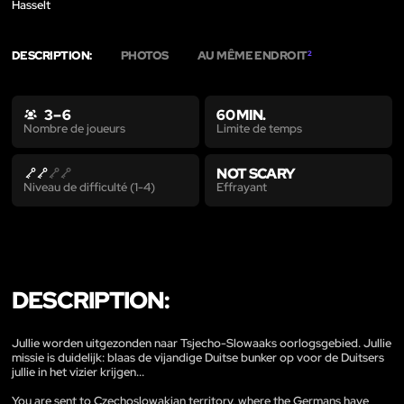
Hasselt
DESCRIPTION:
PHOTOS
AU MÊME ENDROIT
2
3 – 6
60 MIN.
Limite de temps
Nombre de joueurs
NOT SCARY
Effrayant
Niveau de difficulté (1-4)
DESCRIPTION:
Jullie worden uitgezonden naar Tsjecho-Slowaaks oorlogsgebied. Jullie
missie is duidelijk: blaas de vijandige Duitse bunker op voor de Duitsers
jullie in het vizier krijgen...
You are sent to Czechoslowakian territory, where the Germans have