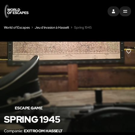
S'INSCRIRE
MENU
World of Escapes
Jeu d'évasion à Hasselt
Spring 1945
LIK
ESCAPE GAME
SPRING 1945
Companie:
EXITROOM HASSELT