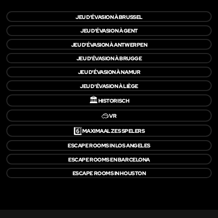
JEU D'ÉVASION À BRUSSEL
JEU D'ÉVASION À GENT
JEU D'ÉVASION À ANTWERPEN
JEU D'ÉVASION À BRUGGE
JEU D'ÉVASION À NAMUR
JEU D'ÉVASION À LIÈGE
🏛️
HISTORISCH
🥽
VR
6️⃣
MAXIMAAL ZES SPELERS
ESCAPE ROOMS IN LOS ANGELES
ESCAPE ROOMS EN BARCELONA
ESCAPE ROOMS IN HOUSTON