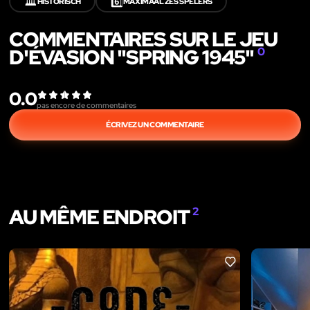
🏛️
6️⃣
HISTORISCH
MAXIMAAL ZES SPELERS
COMMENTAIRES SUR LE JEU
D'ÉVASION "SPRING 1945"
0
0.0
pas encore de commentaires
ÉCRIVEZ UN COMMENTAIRE
AU MÊME ENDROIT
2
LIKE