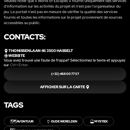
Veuillez noter que « World of Escapes » fournit uniquement des services
d'information sur les activités du projet et n'est pas l'organisateur du
jeu. Le portail n'est pas en mesure de vérifier la qualité des services
fournis et toutes les informations sur le projet proviennent de sources
accessibles au public.
CONTACTS:
THONISSENLAAN 46 3500 HASSELT
WEBSITE
Vous avez trouvé une faute de frappe? Sélectionnez le texte et appuyez
sur
Ctrl+Enter
.
(+32) 468 00 77 57‬
AFFICHER SUR LA CARTE
TAGS
🗺️
🏺
🔮
AVONTUUR
OUDE WERELDEN
MYSTIEK