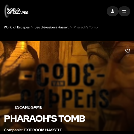
S'INSCRIRE
MENU
World of Escapes
Jeu d'évasion à Hasselt
Pharaoh's Tomb
LIK
ESCAPE GAME
PHARAOH'S TOMB
Companie:
EXITROOM HASSELT