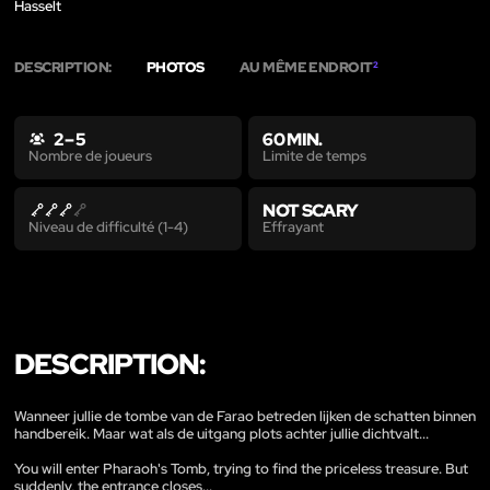
Hasselt
DESCRIPTION:
PHOTOS
AU MÊME ENDROIT
2
2 – 5
60 MIN.
Limite de temps
Nombre de joueurs
NOT SCARY
Effrayant
Niveau de difficulté (1-4)
DESCRIPTION:
Wanneer jullie de tombe van de Farao betreden lijken de schatten binnen
handbereik. Maar wat als de uitgang plots achter jullie dichtvalt...
You will enter Pharaoh's Tomb, trying to find the priceless treasure. But
suddenly, the entrance closes...