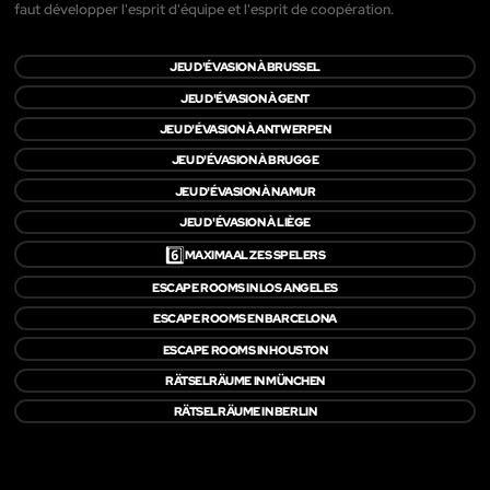
faut développer l'esprit d'équipe et l'esprit de coopération.
JEU D'ÉVASION À BRUSSEL
JEU D'ÉVASION À GENT
JEU D'ÉVASION À ANTWERPEN
JEU D'ÉVASION À BRUGGE
JEU D'ÉVASION À NAMUR
JEU D'ÉVASION À LIÈGE
6️⃣
MAXIMAAL ZES SPELERS
ESCAPE ROOMS IN LOS ANGELES
ESCAPE ROOMS EN BARCELONA
ESCAPE ROOMS IN HOUSTON
RÄTSELRÄUME IN MÜNCHEN
RÄTSELRÄUME IN BERLIN