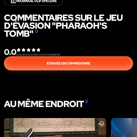
5️⃣
MAXIMAAL VIJF SPELERS
COMMENTAIRES SUR LE JEU
D'ÉVASION "PHARAOH'S
TOMB"
0
0.0
pas encore de commentaires
ÉCRIVEZ UN COMMENTAIRE
AU MÊME ENDROIT
2
LIKE