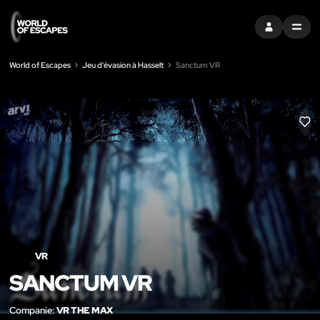
S'INSCRIRE
MENU
World of Escapes
Jeu d'évasion à Hasselt
Sanctum VR
LIK
VR
SANCTUM VR
Companie:
VR THE MAX