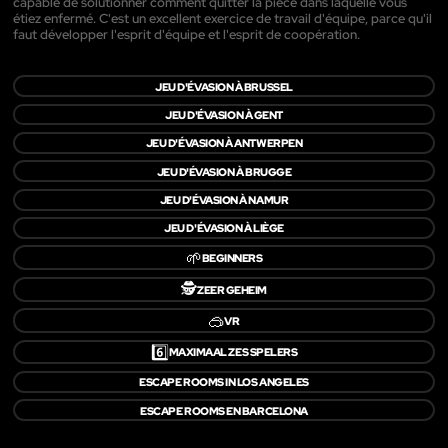
capable de solutionner comment quitter la pièce dans laquelle vous
étiez enfermé. C'est un excellent exercice de travail d'équipe, parce qu'il
faut développer l'esprit d'équipe et l'esprit de coopération.
JEU D'ÉVASION À BRUSSEL
JEU D'ÉVASION À GENT
JEU D'ÉVASION À ANTWERPEN
JEU D'ÉVASION À BRUGGE
JEU D'ÉVASION À NAMUR
JEU D'ÉVASION À LIÈGE
🌱
BEGINNERS
🕵️
ZEER GEHEIM
🥽
VR
6️⃣
MAXIMAAL ZES SPELERS
ESCAPE ROOMS IN LOS ANGELES
ESCAPE ROOMS EN BARCELONA