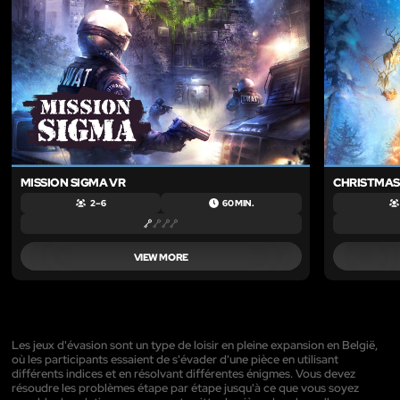
MISSION SIGMA VR
CHRISTMAS
2 – 6
60 MIN.
VIEW MORE
Les jeux d'évasion sont un type de loisir en pleine expansion en België,
où les participants essaient de s'évader d'une pièce en utilisant
différents indices et en résolvant différentes énigmes. Vous devez
résoudre les problèmes étape par étape jusqu'à ce que vous soyez