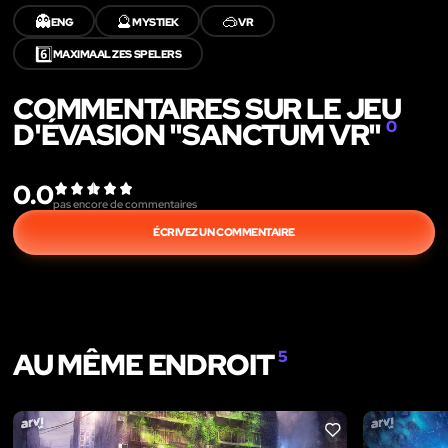
👻
🔮
🥽
ENG
MYSTIEK
VR
6️⃣
MAXIMAAL ZES SPELERS
COMMENTAIRES SUR LE JEU
D'ÉVASION "SANCTUM VR"
0
0.0
pas encore de commentaires
ÉCRIVEZ UN COMMENTAIRE
AU MÊME ENDROIT
5
LIKE