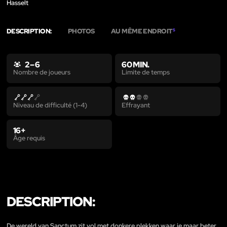
Hasselt
DESCRIPTION:
PHOTOS
AU MÊME ENDROIT
5
2 – 6
60 MIN.
Limite de temps
Nombre de joueurs
Niveau de difficulté (1-4)
Effrayant
16+
Âge requis
DESCRIPTION:
De wereld van Sanctum zit vol met donkere plekken waar je maar beter