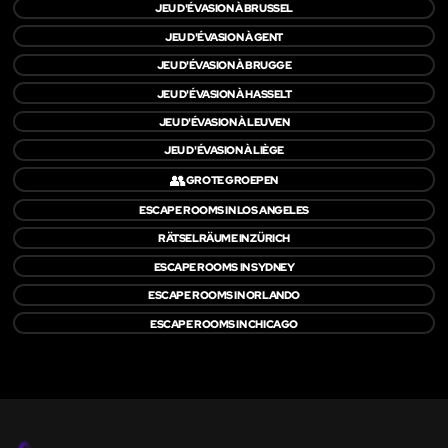
JEU D'ÉVASION À BRUSSEL
JEU D'ÉVASION À GENT
JEU D'ÉVASION À BRUGGE
JEU D'ÉVASION À HASSELT
JEU D'ÉVASION À LEUVEN
JEU D'ÉVASION À LIÈGE
👥
GROTE GROEPEN
ESCAPE ROOMS IN LOS ANGELES
RÄTSELRÄUME IN ZÜRICH
ESCAPE ROOMS IN SYDNEY
ESCAPE ROOMS IN ORLANDO
ESCAPE ROOMS IN CHICAGO