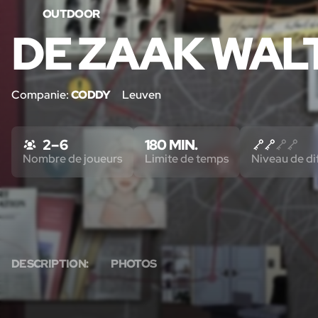
OUTDOOR
DE ZAAK WAL
Companie:
CODDY
Leuven
2 – 6
180 MIN.
Nombre de joueurs
Limite de temps
Niveau de dif
DESCRIPTION:
PHOTOS