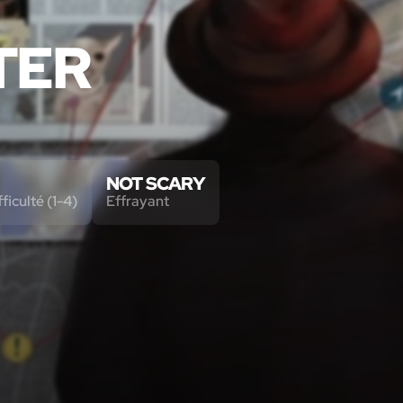
TER
NOT SCARY
ficulté (1-4)
Effrayant