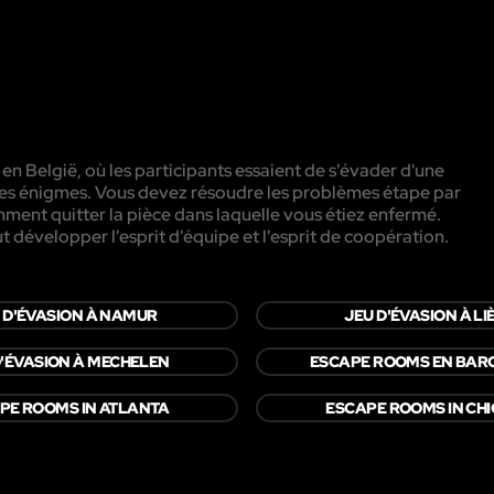
 en België, où les participants essaient de s'évader d'une
rentes énigmes. Vous devez résoudre les problèmes étape par
ment quitter la pièce dans laquelle vous étiez enfermé.
aut développer l'esprit d'équipe et l'esprit de coopération.
 D'ÉVASION À NAMUR
JEU D'ÉVASION À LI
D'ÉVASION À MECHELEN
ESCAPE ROOMS EN BAR
PE ROOMS IN ATLANTA
ESCAPE ROOMS IN CH