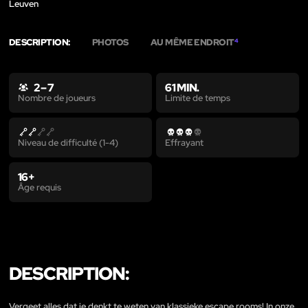
Leuven
DESCRIPTION:
PHOTOS
AU MÊME ENDROIT
4
2 – 7
61 MIN.
Limite de temps
Nombre de joueurs
Niveau de difficulté (1-4)
Effrayant
16+
Âge requis
DESCRIPTION:
Vergeet alles dat je denkt te weten van klassieke escape rooms! In onze