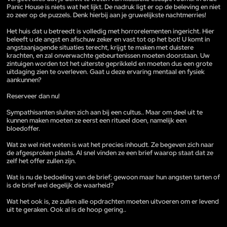
Panic House is niets wat het lijkt. De nadruk ligt er op de beleving en niet
zo zeer op de puzzels. Denk hierbij aan je gruwelijkste nachtmerries!
Het huis dat u betreedt is volledig met horrorelementen ingericht. Hier
beleeft u de angst en afschuw zeker en vast tot op het bot! U komt in
angstaanjagende situaties terecht, krijgt te maken met duistere
krachten, en zal onverwachte gebeurtenissen moeten doorstaan. Uw
zintuigen worden tot het uiterste geprikkeld en moeten dus een grote
uitdaging zien te overleven. Gaat u deze ervaring mentaal en fysiek
aankunnen?
Reserveer dan nu!
Sympathisanten sluiten zich aan bij een cultus.. Maar om deel uit te
kunnen maken moeten ze eerst een ritueel doen, namelijk een
bloedoffer.
Wat ze wel niet weten is wat het precies inhoudt. Ze begeven zich naar
de afgesproken plaats. Al snel vinden ze een brief waarop staat dat ze
zelf het offer zullen zijn.
Wat is nu de bedoeling van de brief; gewoon maar hun angsten tarten of
is de brief wel degelijk de waarheid?
Wat het ook is, ze zullen alle opdrachten moeten uitvoeren om er levend
uit te geraken. Ook al is de hoop gering..