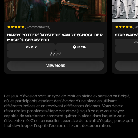
(3 commentaires)
(3 
HARRY POTTER® ‘MYSTERIE VAN DE SCHOOL DER
STAR WARS®
MAGIE’ © GEBASEERD
2 – 7
61 MIN.
VIEW MORE
Les jeux d'évasion sont un type de loisir en pleine expansion en België,
où les participants essaient de s'évader d'une pièce en utilisant
différents indices et en résolvant différentes énigmes. Vous devez
résoudre les problèmes étape par étape jusqu'à ce que vous soyez
capable de solutionner comment quitter la pièce dans laquelle vous
étiez enfermé. C'est un excellent exercice de travail d'équipe, parce qu'il
faut développer l'esprit d'équipe et l'esprit de coopération.