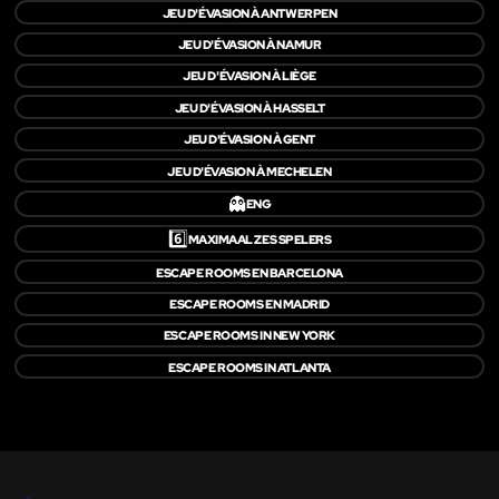
JEU D'ÉVASION À ANTWERPEN
JEU D'ÉVASION À NAMUR
JEU D'ÉVASION À LIÈGE
JEU D'ÉVASION À HASSELT
JEU D'ÉVASION À GENT
JEU D'ÉVASION À MECHELEN
👻
ENG
6️⃣
MAXIMAAL ZES SPELERS
ESCAPE ROOMS EN BARCELONA
ESCAPE ROOMS EN MADRID
ESCAPE ROOMS IN NEW YORK
ESCAPE ROOMS IN ATLANTA