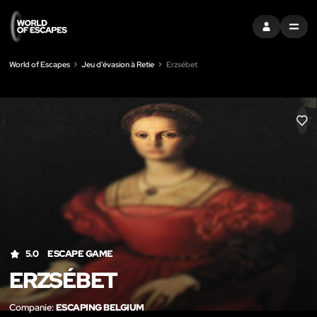
S'INSCRIRE
MENU
World of Escapes
Jeu d'évasion à Retie
Erzsébet
LIK
5.0
ESCAPE GAME
ERZSÉBET
Companie:
ESCAPING BELGIUM