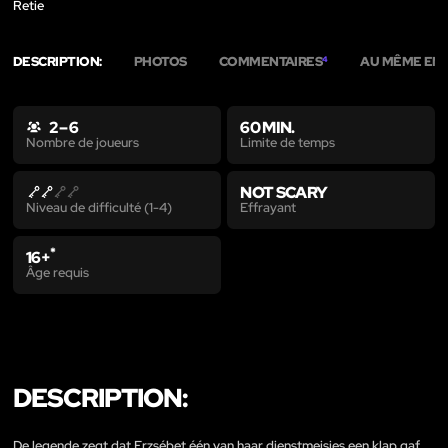
Retie
DESCRIPTION:
PHOTOS
COMMENTAIRES
AU MÊME EN
4
2 – 6
60 MIN.
Limite de temps
Nombre de joueurs
NOT SCARY
Effrayant
Niveau de difficulté (1-4)
*
16+
Âge requis
DESCRIPTION:
De legende zegt dat Erzsébet één van haar dienstmeisjes een klap gaf