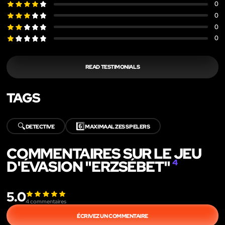
0
0
0
0
READ TESTIMONIALS
TAGS
🔍
6️⃣
DETECTIVE
MAXIMAAL ZES SPELERS
COMMENTAIRES SUR LE JEU
D'ÉVASION "ERZSÉBET"
4
5.0
4
commentaires
ÉCRIVEZ UN COMMENTAIRE