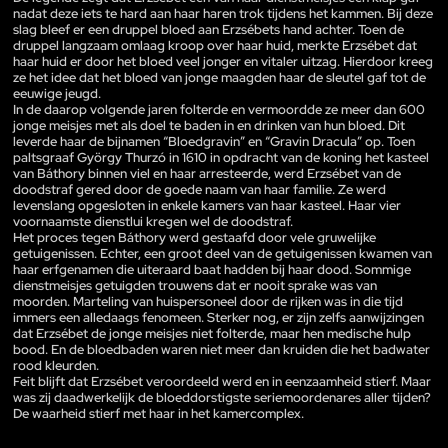
nadat deze iets te hard aan haar haren trok tijdens het kammen. Bij deze
slag bleef er een druppel bloed aan Erzsébets hand achter. Toen de
druppel langzaam omlaag kroop over haar huid, merkte Erzsébet dat
haar huid er door het bloed veel jonger en vitaler uitzag. Hierdoor kreeg
ze het idee dat het bloed van jonge maagden haar de sleutel gaf tot de
eeuwige jeugd.
In de daarop volgende jaren folterde en vermoordde ze meer dan 600
jonge meisjes met als doel te baden in en drinken van hun bloed. Dit
leverde haar de bijnamen “Bloedgravin” en “Gravin Dracula” op. Toen
paltsgraaf György Thurzó in 1610 in opdracht van de koning het kasteel
van Báthory binnen viel en haar arresteerde, werd Erzsébet van de
doodstraf gered door de goede naam van haar familie. Ze werd
levenslang opgesloten in enkele kamers van haar kasteel. Haar vier
voornaamste dienstlui kregen wel de doodstraf.
Het proces tegen Báthory werd gestaafd door vele gruwelijke
getuigenissen. Echter, een groot deel van de getuigenissen kwamen van
haar erfgenamen die uiteraard baat hadden bij haar dood. Sommige
dienstmeisjes getuigden trouwens dat er nooit sprake was van
moorden. Marteling van huispersoneel door de rijken was in die tijd
immers een alledaags fenomeen. Sterker nog, er zijn zelfs aanwijzingen
dat Erzsébet de jonge meisjes niet folterde, maar hen medische hulp
bood. En de bloedbaden waren niet meer dan kruiden die het badwater
rood kleurden.
Feit blijft dat Erzsébet veroordeeld werd en in eenzaamheid stierf. Maar
was zij daadwerkelijk de bloeddorstigste seriemoordenares aller tijden?
De waarheid stierf met haar in het kamercomplex.