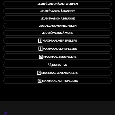
JEU D'ÉVASION À ANTWERPEN
JEU D'ÉVASION À HASSELT
JEU D'ÉVASION À BRUGGE
JEU D'ÉVASION À MECHELEN
JEU D'ÉVASION À MONS
4️⃣
MAXIMAAL VIER SPELERS
5️⃣
MAXIMAAL VIJF SPELERS
6️⃣
MAXIMAAL ZES SPELERS
🔍
DETECTIVE
7️⃣
MAXIMAAL ZEVEN SPELERS
8️⃣
MAXIMAAL ACHT SPELERS