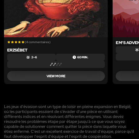
(4 commentaires)
EM'S ADVE
ERZSÉBET
2 – 6
60 MIN.
VIEW MORE
Les jeux d'évasion sont un type de loisir en pleine expansion en België,
où les participants essaient de s'évader d'une pièce en utilisant
différents indices et en résolvant différentes énigmes. Vous devez
résoudre les problèmes étape par étape jusqu'à ce que vous soyez
capable de solutionner comment quitter la pièce dans laquelle vous
étiez enfermé. C'est un excellent exercice de travail d'équipe, parce qu'il
faut développer l'esprit d'équipe et l'esprit de coopération.