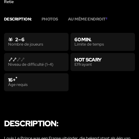
Retie
DESCRIPTION:
PHOTOS
AU MÊME ENDROIT
2
2 – 6
60 MIN.
Limite de temps
Nombre de joueurs
NOT SCARY
Effrayant
Niveau de difficulté (1-4)
*
16+
Âge requis
DESCRIPTION:
Louis Le Prince was een Franse uitvinder, die bekend staat als één van