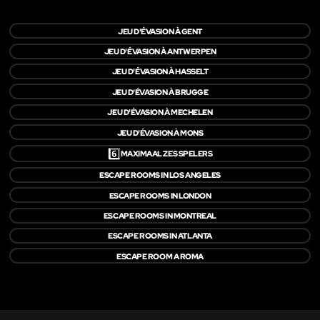
JEU D'ÉVASION À GENT
JEU D'ÉVASION À ANTWERPEN
JEU D'ÉVASION À HASSELT
JEU D'ÉVASION À BRUGGE
JEU D'ÉVASION À MECHELEN
JEU D'ÉVASION À MONS
6️⃣
MAXIMAAL ZES SPELERS
ESCAPE ROOMS IN LOS ANGELES
ESCAPE ROOMS IN LONDON
ESCAPE ROOMS IN MONTREAL
ESCAPE ROOMS IN ATLANTA
ESCAPE ROOM A ROMA