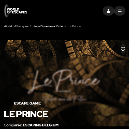
S'INSCRIRE
MENU
World of Escapes
Jeu d'évasion à Retie
Le Prince
LIK
ESCAPE GAME
LE PRINCE
Companie:
ESCAPING BELGIUM