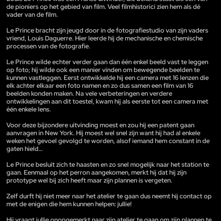
de pioniers op het gebied van film. Veel filmhistorici zien hem als dé
vader van de film.
Le Prince bracht zijn jeugd door in de fotografiestudio van zijn vaders
vriend, Louis Daguerre. Hier leerde hij de mechanische en chemische
processen van de fotografie.
Le Prince wilde echter verder gaan dan één enkel beeld vast te leggen
op foto; hij wilde ook een manier vinden om bewegende beelden te
kunnen vastleggen. Eerst ontwikkelde hij een camera met 16 lenzen die
elk achter elkaar een foto namen en zo dus samen een film van 16
beelden konden maken. Na vele verbeteringen en verdere
ontwikkelingen aan dit toestel, kwam hij als eerste tot een camera met
één enkele lens.
Voor deze bijzondere uitvinding moest en zou hij een patent gaan
aanvragen in New York. Hij moest wel snel zijn want hij had al enkele
weken het gevoel gevolgd te worden, alsof iemand hem constant in de
gaten hield…
Le Prince besluit zich te haasten en zo snel mogelijk naar het station te
gaan. Eenmaal op het perron aangekomen, merkt hij dat hij zijn
prototype wel bij zich heeft maar zijn plannen is vergeten.
Zelf durft hij niet meer naar het atelier te gaan dus neemt hij contact op
met de enigen die hem kunnen helpen: jullie!
Hij vraagt jullie onopgemerkt naar zijn atelier te gaan om zijn plannen te