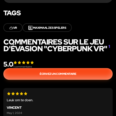
TAGS
🥽
6️⃣
VR
MAXIMAAL ZES SPELERS
COMMENTAIRES SUR LE JEU
D'ÉVASION "CYBERPUNK VR"
1
5.0
1
commentaire
ÉCRIVEZ UN COMMENTAIRE
Leuk om te doen.
VINCENT
May 1, 2024