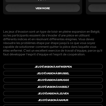
VIEW MORE
Les jeux d'évasion sont un type de loisir en pleine expansion en België,
où les participants essaient de s'évader d'une pièce en utilisant
différents indices et en résolvant différentes énigmes. Vous devez
résoudre les problèmes étape par étape jusqu'à ce que vous soyez
capable de solutionner comment quitter la pièce dans laquelle vous
étiez enfermé. C'est un excellent exercice de travail d'équipe, parce qu'il
faut développer l'esprit d'équipe et l'esprit de coopération.
JEU D'ÉVASION À ANTWERPEN
JEU D'ÉVASION À BRUSSEL
JEU D'ÉVASION À BRUGGE
JEU D'ÉVASION À HASSELT
JEU D'ÉVASION À LEUVEN
JEU D'ÉVASION À NAMUR