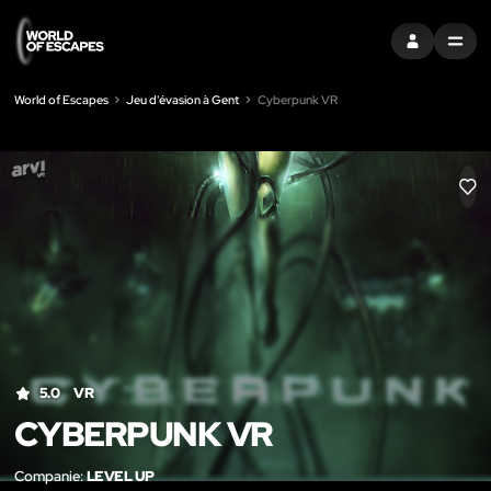
S'INSCRIRE
MENU
World of Escapes
Jeu d'évasion à Gent
Cyberpunk VR
LIK
5.0
VR
CYBERPUNK VR
Companie:
LEVEL UP