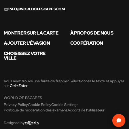
INFO@WORLDOFESCAPES.COM
MONTRER SUR LA CARTE
À PROPOS DE NOUS
AJOUTER L'ÉVASION
COOPÉRATION
CHOISISSEZ VOTRE
VILLE
Vous avez trouvé une faute de frappe? Sélectionnez le texte et appuyez
sur
Ctrl+Enter
.
WORLD OF ESCAPES
Privacy Policy
Cookie Policy
Cookie Settings
Politique de modération des examens
Accord de l'utilisateur
Designed by