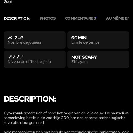
Gent
DESCRIPTION:
PHOTOS
COMMENTAIRES
AU MÊME END
1
2 – 6
60 MIN.
Limite de temps
Nombre de joueurs
NOT SCARY
Effrayant
Niveau de difficulté (1-4)
DESCRIPTION:
Cyberpunk speelt zich af rond het begin van de 22e eeuw. De menselijke
samenleving heeft in de voorbije 200 jaar een enorme technologische
revolutie doorgemaakt.
Vele mensen laten zich met behulp van technologische implantaten (ook