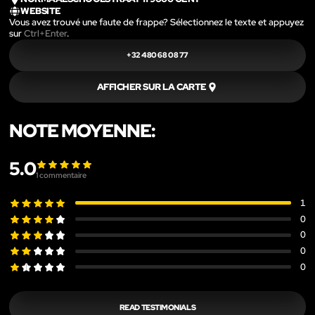
WEBSITE
Vous avez trouvé une faute de frappe? Sélectionnez le texte et appuyez
sur
Ctrl+Enter
.
+32 480 68 08 77
AFFICHER SUR LA CARTE
NOTE MOYENNE:
5.0
1
commentaire
1
0
0
0
0
READ TESTIMONIALS