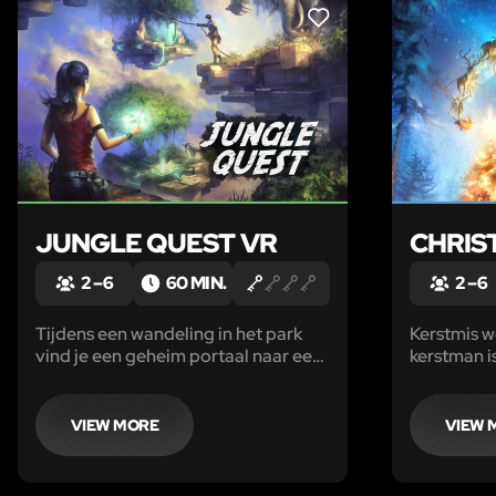
LIKE
JUNGLE QUEST VR
CHRIS
2 – 6
60 MIN.
2 – 6
Tijdens een wandeling in het park
Kerstmis w
vind je een geheim portaal naar een
kerstman i
mysterieuze wereld. Je komt in een
sneeuwstor
fantastisch reservaat, bevolkt door
cadeautjes
dieren. Maar hoe kom je weer terug?
naar huis n
VIEW MORE
VIEW 
Kerstmis r