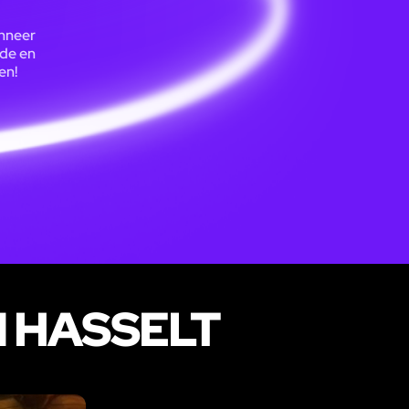
anneer
nde en
en!
 HASSELT