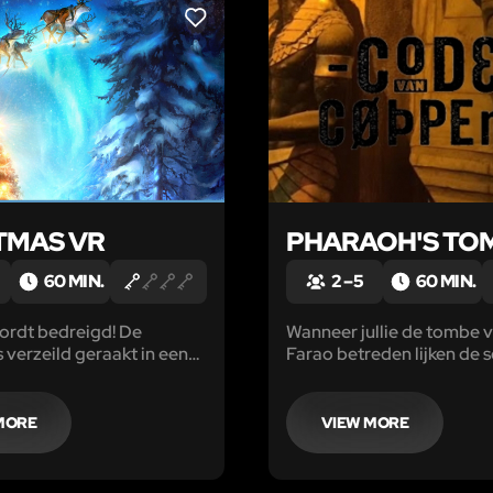
LIKE
TMAS VR
PHARAOH'S TO
60 MIN.
2 – 5
60 MIN.
ordt bedreigd! De
Wanneer jullie de tombe 
s verzeild geraakt in een
Farao betreden lijken de 
m, hij heeft alle
binnen handbereik. Maar 
 verloren en kan de weg
uitgang plots achter jullie 
iet vinden. Alleen jij kunt
MORE
VIEW MORE
edden!