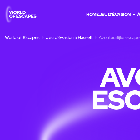
HOME
JEU D'ÉVASION
À
World of Escapes
Jeu d'évasion à Hasselt
Avontuurlijke escape
AV
ESC