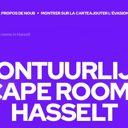
 PROPOS DE NOUS
MONTRER SUR LA CARTE
AJOUTER L'ÉVASIO
 rooms in Hasselt
ONTUURLI
APE ROOM
HASSELT