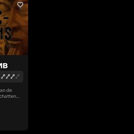
LIKE
MB
van de
schatten
wat als de
dichtvalt...