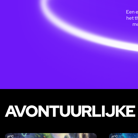
Een e
het t
mo
AVONTUURLIJKE 