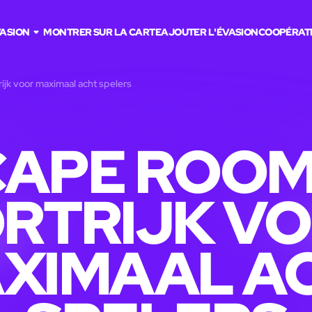
VASION
MONTRER SUR LA CARTE
AJOUTER L'ÉVASION
COOPÉRAT
ijk voor maximaal acht spelers
APE ROOM
RTRIJK V
XIMAAL A