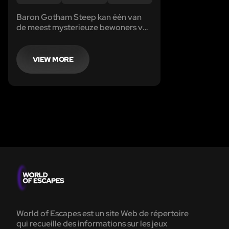
Baron Gotham Steep kan één van
de meest mysterieuze bewoners van
Izegem genoemd worden. De
goedlachse man, ontvluchtte het
Verenigd Koninkrijk tijdens de
VIEW MORE
Groote Oorlog en woonde een tijdje
in kasteel het Blauwhuis.
World of Escapes est un site Web de répertoire
qui recueille des informations sur les jeux