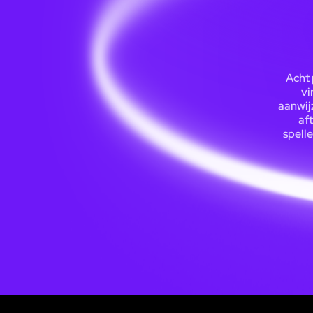
Acht 
vi
aanwij
af
spelle