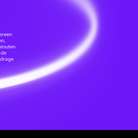
dereen
en,
minuten
 de
ijdrage