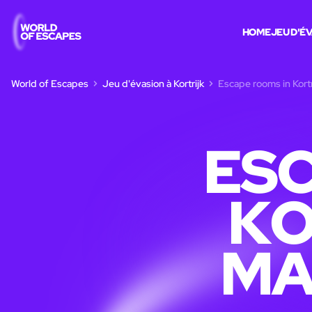
HOME
JEU D'É
World of Escapes
Jeu d'évasion à Kortrijk
Escape rooms in Kortr
ESC
KO
MA