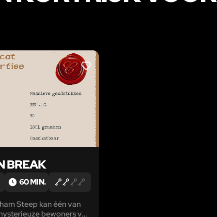
LIKE
N BREAK
60 MIN.
ham Steep kan één van
mysterieuze bewoners van