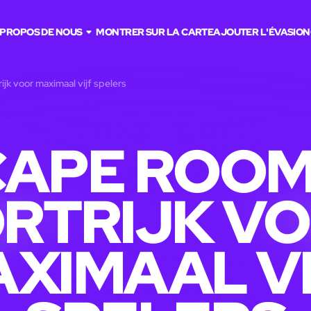
 PROPOS DE NOUS
MONTRER SUR LA CARTE
AJOUTER L'ÉVASION
ijk voor maximaal vijf spelers
APE ROOM
RTRIJK V
XIMAAL V