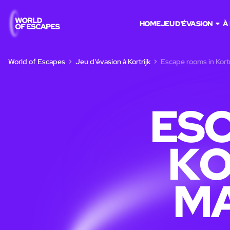
HOME
JEU D'ÉVASION
À
World of Escapes
Jeu d'évasion à Kortrijk
Escape rooms in Kortr
ESC
KO
MA