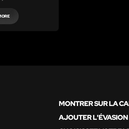
noemd worden. De
 man, ontvluchtte het
oninkrijk tijdens de
MORE
log en woonde een tijdje
het Blauwhuis.
MONTRER SUR LA C
AJOUTER L'ÉVASION