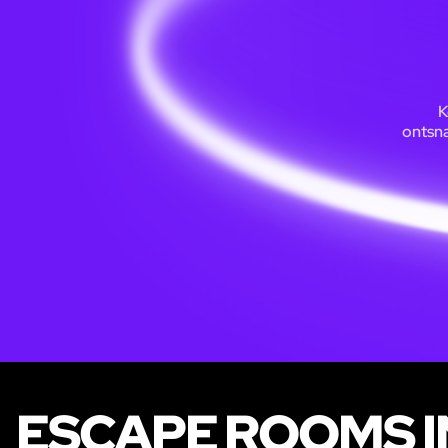
K
ontsna
ESCAPE ROOMS I