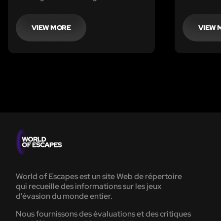
bankoverval ooit te plegen en jouw
Izegem ge
team is uitgenodigd!Jullie target:
goedlachse
het Fintra bankkantoor.
Verenigd K
VIEW MORE
VIEW 
Groote Oor
in kasteel 
World of Escapes est un site Web de répertoire
qui recueille des informations sur les jeux
d'évasion du monde entier.
Nous fournissons des évaluations et des critiques