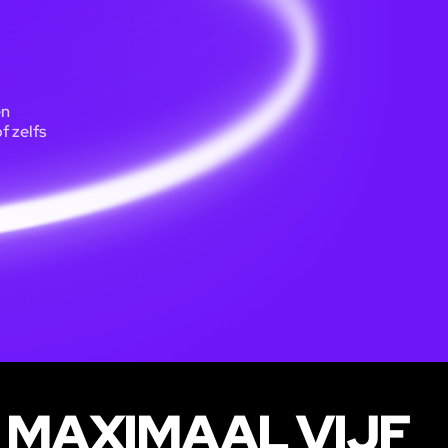
en
f zelfs
 MAXIMAAL VIJF