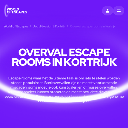
S'INSCRIRE
MENU
World of Escapes
Jeu d'évasion à Kortrijk
Overval escape rooms in Kortrijk
OVERVAL ESCAPE
ROOMS IN KORTRIJK
Escape rooms waar het de ultieme taak is om iets te stelen worden
steeds populairder. Bankovervallen zijn de meest voorkomende
misdaden, soms moet je ook kunstgalerijen of musea overvallen.
Bekwame spelers kunnen proberen de meest beruchte dieven van de
eeuw uit te dagen. Wees voorbereid op lasers, alarmsystemen, geheime
kluizen en tonnen contant geld.