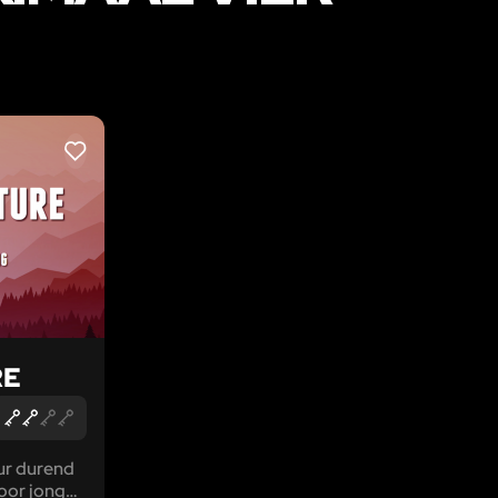
LIKE
RE
ur durend
voor jong