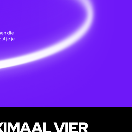
sen die
l je je
XIMAAL VIER