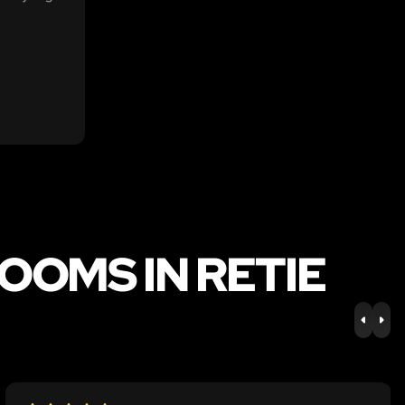
bevat
OOMS IN RETIE
PREV
NE