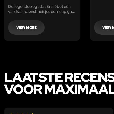
De legende zegt dat Erzsébet één
van haar dienstmeisjes een klap gaf
nadat deze iets te hard aan haar
haren trok tijdens het kammen. Bij
deze slag bleef er een druppel bloed
VIEW MORE
VIEW 
aan Erzsébets hand achter.
LAATSTE RECENS
VOOR MAXIMAAL 