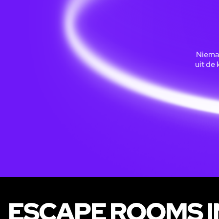
Nieman
uit de
ESCAPE ROOMS I