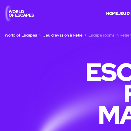
HOME
JEU D
World of Escapes
Jeu d'évasion à Retie
Escape rooms in Retie 
ESC
MA