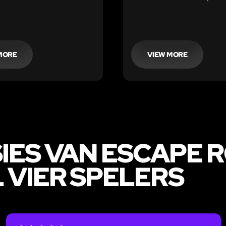
en oud. De wandelroute 
verschillende puzzels en
opdrachten.
MORE
VIEW MORE
IES VAN ESCAPE R
VIER SPELERS