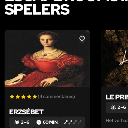
SPELERS
LIKE
LE PR
(4 commentaires)
2 – 6
ERZSÉBET
Het verhaa
2 – 6
60 MIN.