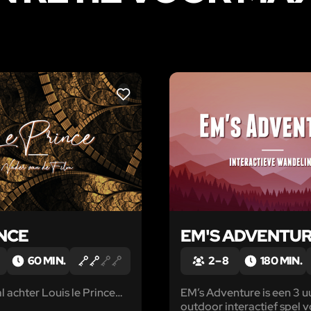
LIKE
INCE
EM'S ADVENTU
60 MIN.
2 – 8
180 MIN.
l achter Louis le Prince…
EM’s Adventure is een 3 u
outdoor interactief spel 