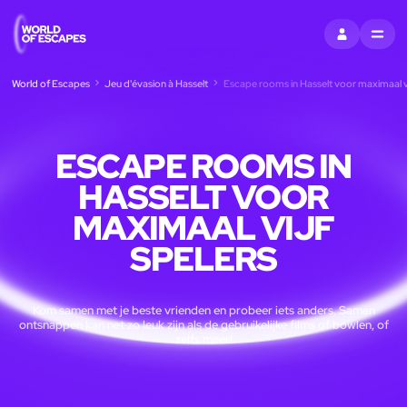
S'INSCRIRE
MENU
World of Escapes
Jeu d'évasion à Hasselt
Escape rooms in Hasselt voor maximaal vi
ESCAPE ROOMS IN
HASSELT VOOR
MAXIMAAL VIJF
SPELERS
Kom samen met je beste vrienden en probeer iets anders. Samen
ontsnappen kan net zo leuk zijn als de gebruikelijke films of bowlen, of
zelfs meer!