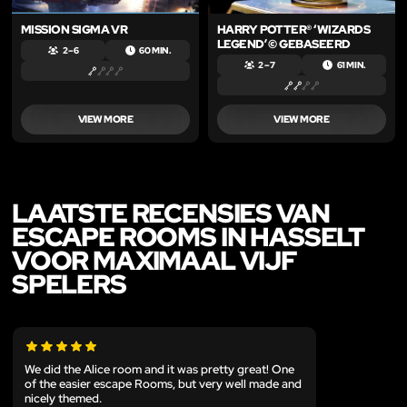
MISSION SIGMA VR
HARRY POTTER® ‘WIZARDS
LEGEND’ © GEBASEERD
2 – 6
60 MIN.
2 – 7
61 MIN.
VIEW MORE
VIEW MORE
LAATSTE RECENSIES VAN
ESCAPE ROOMS IN HASSELT
VOOR MAXIMAAL VIJF
SPELERS
We did the Alice room and it was pretty great! One
of the easier escape Rooms, but very well made and
nicely themed.