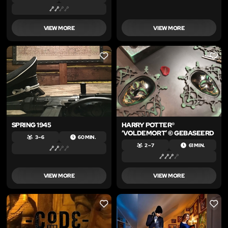
VIEW MORE
VIEW MORE
LIKE
LIKE
SPRING 1945
HARRY POTTER®
‘VOLDEMORT’ © GEBASEERD
3 – 6
60 MIN.
2 – 7
61 MIN.
VIEW MORE
VIEW MORE
LIKE
LIKE