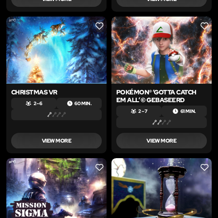
LIKE
LIKE
CHRISTMAS VR
POKÉMON® ‘GOTTA CATCH
EM ALL’ © GEBASEERD
2 – 6
60 MIN.
2 – 7
61 MIN.
VIEW MORE
VIEW MORE
LIKE
LIKE