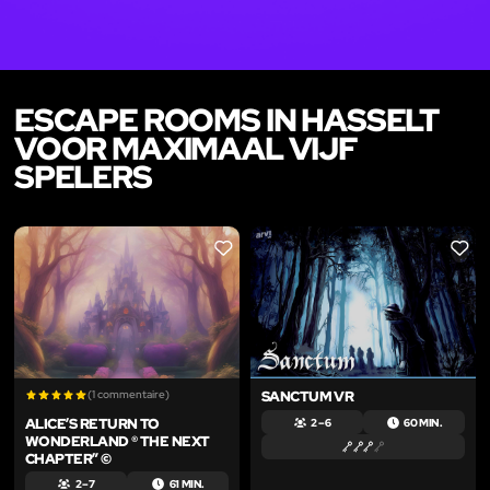
ESCAPE ROOMS IN HASSELT
VOOR MAXIMAAL VIJF
SPELERS
LIKE
LIKE
(1 commentaire)
SANCTUM VR
ALICE’S RETURN TO
2 – 6
60 MIN.
WONDERLAND ® THE NEXT
CHAPTER” ©
2 – 7
61 MIN.