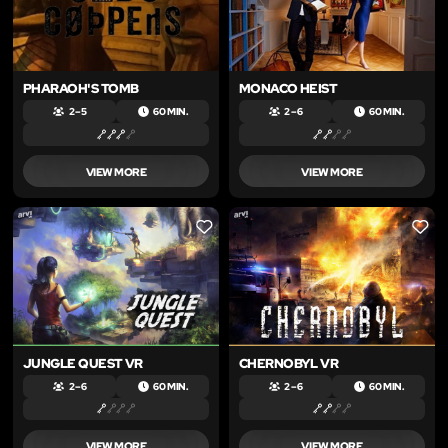
PHARAOH'S TOMB
MONACO HEIST
2 – 5
60 MIN.
2 – 6
60 MIN.
VIEW MORE
VIEW MORE
LIKE
LIKE
JUNGLE QUEST VR
CHERNOBYL VR
2 – 6
60 MIN.
2 – 6
60 MIN.
VIEW MORE
VIEW MORE